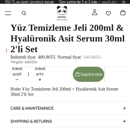
750 TL ve üzeri ücretsiz kargo
Tüm setlerde 3 al 2 öde —
sınırlı süre
Vega
Yüz Temizleme Jeli 200ml &
Hyalüronik Asit Serum 30ml
2'li Set
İndirimli fiyat
489.80TL
Normal fiyat
549.80TL
Vergiler dahildir.
Adedi
Adedi
azalt
artır
Sepete ekle
Hoito Yüz Temizleme Jeli 200ml + Hyalüronik Asit Serum
30ml 2'li Set
CARE & MAINTENANCE
SHIPPING & RETURNS