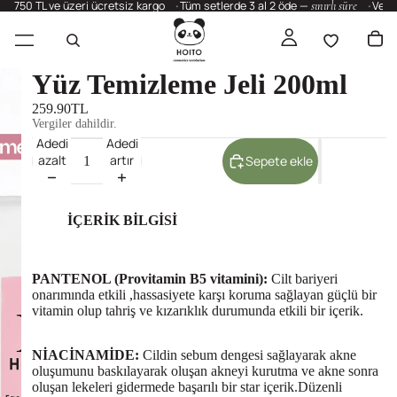
750 TL ve üzeri ücretsiz kargo
Tüm setlerde 3 al 2 öde —
sınırlı süre
Vega
Yüz Temizleme Jeli 200ml
259.90TL
Vergiler dahildir.
Adedi
Adedi
azalt
artır
Sepete ekle
İÇERİK BİLGİSİ
PANTENOL (Provitamin B5 vitamini):
Cilt bariyeri
onarımında etkili ,hassasiyete karşı koruma sağlayan güçlü bir
vitamin olup tahriş ve kızarıklık durumunda etkili bir içerik.
NİACİNAMİDE:
Cildin sebum dengesi sağlayarak akne
oluşumunu baskılayarak oluşan akneyi kurutma ve akne sonra
oluşan lekeleri gidermede başarılı bir star içerik.Düzenli