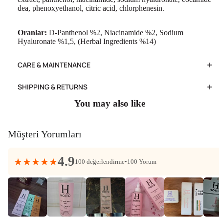
dea, phenoxyethanol, citric acid, chlorphenesin.
Oranlar:
D-Panthenol %2, Niacinamide %2, Sodium
Hyaluronate %1,5, (Herbal Ingredients %14)
CARE & MAINTENANCE
SHIPPING & RETURNS
You may also like
Müşteri Yorumları
4.9
★★★★★
100 değerlendirme
•
100 Yorum