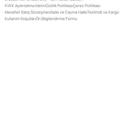
KVKK Aydınlatma Metni
Gizlilik Politikası
Çerez Politikası
Mesafeli Satış Sözleşmesi
İade ve Cayma Hakkı
Teslimat ve Kargo
Kullanım Koşulları
Ön Bilgilendirme Formu