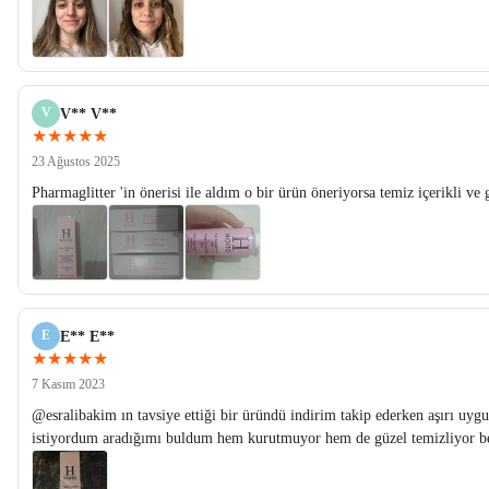
V
V** V**
★★★★★
23 Ağustos 2025
Pharmaglitter 'in önerisi ile aldım o bir ürün öneriyorsa temiz içerikli ve 
E
E** E**
★★★★★
7 Kasım 2023
@esralibakim ın tavsiye ettiği bir üründü indirim takip ederken aşırı uygu
istiyordum aradığımı buldum hem kurutmuyor hem de güzel temizliyor be