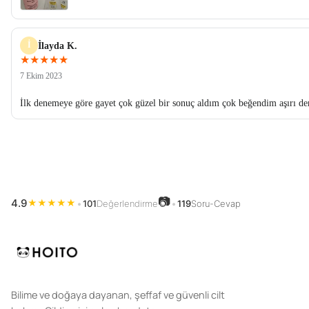
İ
İlayda K.
★★★★★
7 Ekim 2023
İlk denemeye göre gayet çok güzel bir sonuç aldım çok beğendim aşırı d
📷
4.9
★
★
★
★
★
•
101
Değerlendirme
•
119
Soru-Cevap
Bilime ve doğaya dayanan, şeffaf ve güvenli cilt