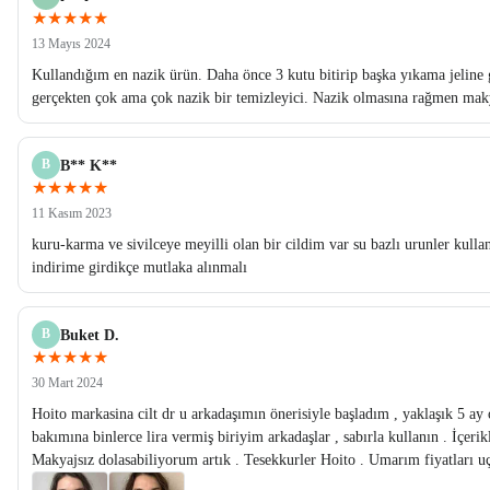
★★★★★
13 Mayıs 2024
Kullandığım en nazik ürün. Daha önce 3 kutu bitirip başka yıkama jeline
gerçekten çok ama çok nazik bir temizleyici. Nazik olmasına rağmen maky
B
B** K**
★★★★★
11 Kasım 2023
kuru-karma ve sivilceye meyilli olan bir cildim var su bazlı urunler ku
indirime girdikçe mutlaka alınmalı
B
Buket D.
★★★★★
30 Mart 2024
Hoito markasina cilt dr u arkadaşımın önerisiyle başladım , yaklaşık 5 ay
bakımına binlerce lira vermiş biriyim arkadaşlar , sabırla kullanın . İçeri
Makyajsız dolasabiliyorum artık . Tesekkurler Hoito . Umarım fiyatları 