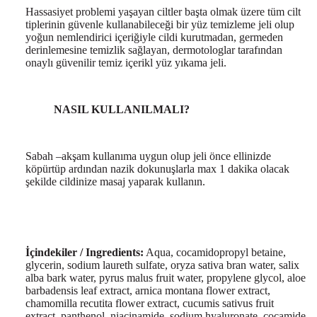
Hassasiyet problemi yaşayan ciltler başta olmak üzere tüm cilt
tiplerinin güvenle kullanabileceği bir yüz temizleme jeli olup
yoğun nemlendirici içeriğiyle cildi kurutmadan, germeden
derinlemesine temizlik sağlayan, dermotologlar tarafından
onaylı güvenilir temiz içerikl yüz yıkama jeli.
NASIL KULLANILMALI?
Sabah –akşam kullanıma uygun olup jeli önce ellinizde
köpürtüp ardından nazik dokunuşlarla max 1 dakika olacak
şekilde cildinize masaj yaparak kullanın.
İçindekiler / Ingredients:
Aqua, cocamidopropyl betaine,
glycerin, sodium laureth sulfate, oryza sativa bran water, salix
alba bark water, pyrus malus fruit water, propylene glycol, aloe
barbadensis leaf extract, arnica montana flower extract,
chamomilla recutita flower extract, cucumis sativus fruit
extract, panthenol, niacinamide, sodium hyaluronate, cocamide