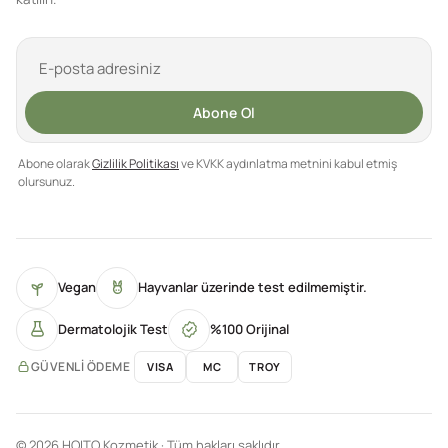
Abone Ol
Abone olarak
Gizlilik Politikası
ve KVKK aydınlatma metnini kabul etmiş
olursunuz.
Vegan
Hayvanlar üzerinde test edilmemiştir.
Dermatolojik Test
%100 Orijinal
GÜVENLI ÖDEME
VISA
MC
TROY
© 2026 HOITO Kozmetik · Tüm hakları saklıdır.