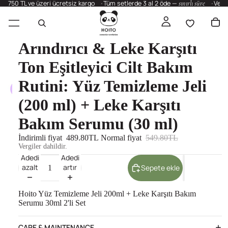
750 TL ve üzeri ücretsiz kargo
Tüm setlerde 3 al 2 öde —
sınırlı süre
Vega
Arındırıcı & Leke Karşıtı
Ton Eşitleyici Cilt Bakım
Rutini: Yüz Temizleme Jeli
(200 ml) + Leke Karşıtı
Bakım Serumu (30 ml)
İndirimli fiyat
489.80TL
Normal fiyat
549.80TL
Vergiler dahildir.
Adedi
Adedi
azalt
artır
Sepete ekle
Hoito Yüz Temizleme Jeli 200ml + Leke Karşıtı Bakım
Serumu 30ml 2'li Set
CARE & MAINTENANCE