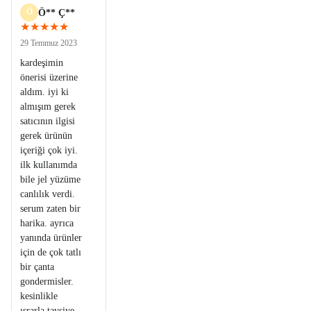
Ö
Ö** Ç**
★★★★★
29 Temmuz 2023
kardeşimin
önerisi üzerine
aldım. iyi ki
almışım gerek
satıcının ilgisi
gerek ürünün
içeriği çok iyi.
ilk kullanımda
bile jel yüzüme
canlılık verdi.
serum zaten bir
harika. ayrıca
yanında ürünler
için de çok tatlı
bir çanta
gondermisler.
kesinlikle
ısrarla tavsiye