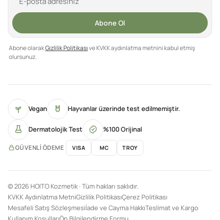
Abone Ol
Abone olarak
Gizlilik Politikası
ve KVKK aydınlatma metnini kabul etmiş
olursunuz.
Vegan
Hayvanlar üzerinde test edilmemiştir.
Dermatolojik Test
%100 Orijinal
GÜVENLI ÖDEME
VISA
MC
TROY
© 2026 HOITO Kozmetik · Tüm hakları saklıdır.
KVKK Aydınlatma Metni
Gizlilik Politikası
Çerez Politikası
Mesafeli Satış Sözleşmesi
İade ve Cayma Hakkı
Teslimat ve Kargo
Kullanım Koşulları
Ön Bilgilendirme Formu