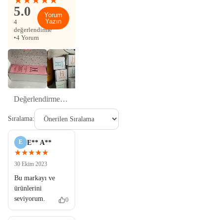
5.0
Yorum
Yazın
4
değerlendirme
•
4 Yorum
Sıralama:
E
E** A**
★★★★★
30 Ekim 2023
Bu markayı ve
ürünlerini
seviyorum.
0