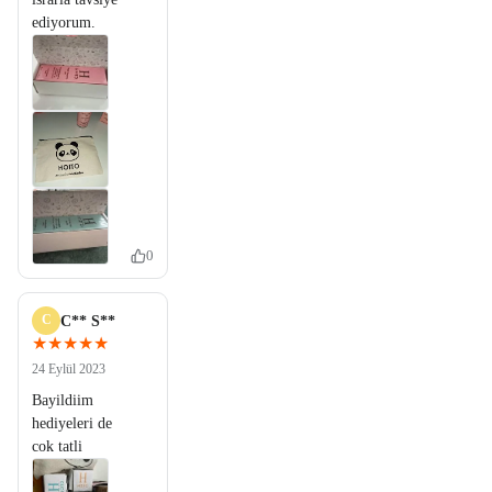
ediyorum.
0
C
C** S**
★★★★★
24 Eylül 2023
Bayildiim
hediyeleri de
cok tatli