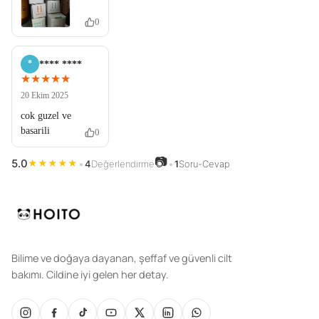
0
*
**** ****
★★★★★
20 Ekim 2025
cok guzel ve
basarili
0
📷
5.0
★
★
★
★
★
•
4
Değerlendirme
•
1
Soru-Cevap
Bilime ve doğaya dayanan, şeffaf ve güvenli cilt
bakımı. Cildine iyi gelen her detay.