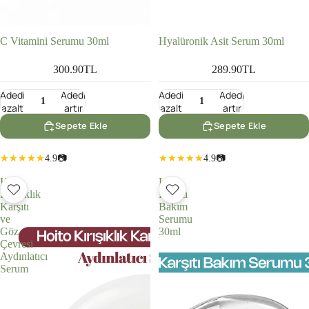
C Vitamini Serumu 30ml
Hyalüronik Asit Serum 30ml
300.90TL
289.90TL
Adedi
Adedi
Adedi
Adedi
azalt
artır
azalt
artır
Sepete Ekle
Sepete Ekle
4.9
📷
4.9
📷
Hoito
Leke
Kırışıklık
Karşıtı
Karşıtı
Bakım
ve
Serumu
Göz
30ml
Çevresi
Aydınlatıcı
Serum