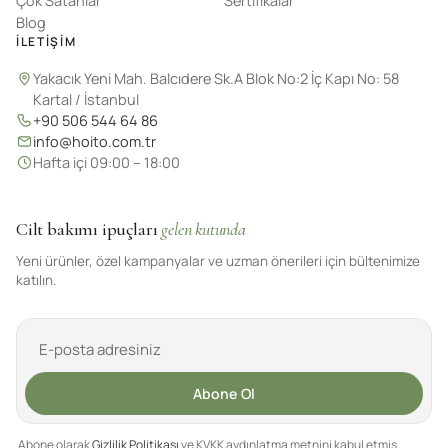
Çok Satanlar
Sertifikalar
Blog
İLETIŞIM
Yakacık Yeni Mah. Balcıdere Sk.A Blok No:2 İç Kapı No: 58
Kartal / İstanbul
+90 506 544 64 86
info@hoito.com.tr
Hafta içi 09:00 – 18:00
Cilt bakımı ipuçları
gelen kutunda
Yeni ürünler, özel kampanyalar ve uzman önerileri için bültenimize
katılın.
Abone Ol
Abone olarak
Gizlilik Politikası
ve KVKK aydınlatma metnini kabul etmiş