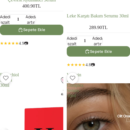
400.90TL
Leke Karşıtı Bakım Serumu 30ml
Adedi
Adedi
azalt
artır
289.90TL
Sepete Ekle
Adedi
Adedi
azalt
artır
4.9
📷
Sepete Ekle
4.8
📷
Bakuchiol
Vitamin
Serum
B
30ml
Complex
Serum
30ml