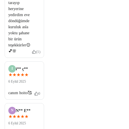
tarayıp
heryerine
yedirdim eve
döndüğümde
kuruluk asla
yoktu şahane
bir ürün
teşekkürler😊
💕🌸
(1)
I
i** ç**
★★★★★
6 Eylül 2025
canım hoito🥰
0
N
N** E**
★★★★★
6 Eylül 2025