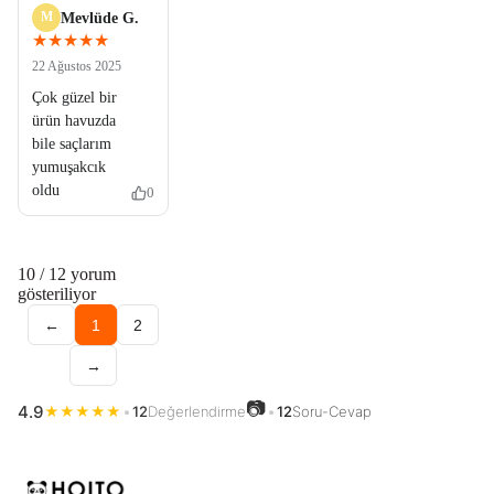
M
Mevlüde G.
★★★★★
22 Ağustos 2025
Çok güzel bir
ürün havuzda
bile saçlarım
yumuşakcık
oldu
0
10
/ 12 yorum
gösteriliyor
←
1
2
→
📷
4.9
★
★
★
★
★
•
12
Değerlendirme
•
12
Soru-Cevap