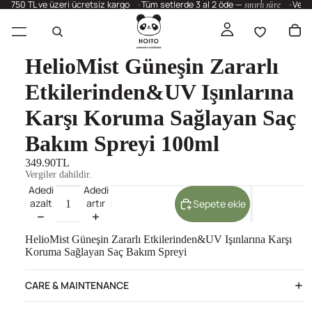
750 TL ve üzeri ücretsiz kargo
Tüm setlerde 3 al 2 öde —
sınırlı süre
Vega
HelioMist Güneşin Zararlı
Etkilerinden&UV Işınlarına
Karşı Koruma Sağlayan Saç
Bakım Spreyi 100ml
349.90TL
Vergiler dahildir.
Adedi
Adedi
azalt
artır
Sepete ekle
HelioMist Güneşin Zararlı Etkilerinden&UV Işınlarına Karşı
Koruma Sağlayan Saç Bakım Spreyi
CARE & MAINTENANCE