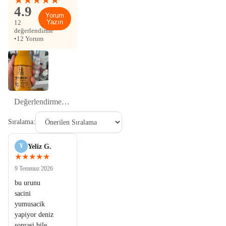
4.9
Yorum
Yazın
12
değerlendirme
•
12 Yorum
Sıralama:
Y
Yeliz G.
★★★★★
9 Temmuz 2026
bu urunu
sacini
yumusacik
yapiyor deniz
sonrasi bile