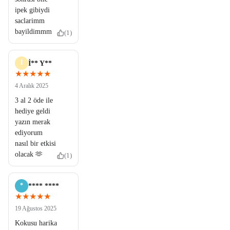
ipek gibiydi
saclarimm
bayildimmm
(1)
İ
İ** Y**
★★★★★
4 Aralık 2025
3 al 2 öde ile
hediye geldi
yazın merak
ediyorum
nasıl bir etkisi
olacak 🫶
(1)
*
**** ****
★★★★★
19 Ağustos 2025
Kokusu harika