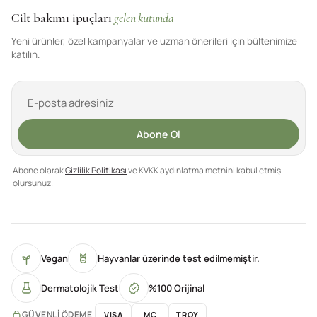
Cilt bakımı ipuçları
gelen kutunda
Yeni ürünler, özel kampanyalar ve uzman önerileri için bültenimize
katılın.
Abone Ol
Abone olarak
Gizlilik Politikası
ve KVKK aydınlatma metnini kabul etmiş
olursunuz.
Vegan
Hayvanlar üzerinde test edilmemiştir.
Dermatolojik Test
%100 Orijinal
GÜVENLI ÖDEME
VISA
MC
TROY