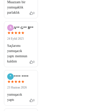
Muazzam bir
yumuşaklık
parlaklık
0
A
A** G** B**
★★★★★
24 Eylül 2025
Saçlarımı
yumuşacık
yaptı memnun
kaldım
0
*
**** ****
★★★★★
23 Haziran 2026
yumuşacık
yaptı
0