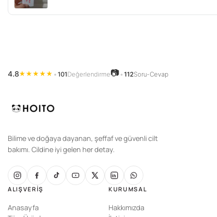
📷
4.8
★
★
★
★
★
•
101
Değerlendirme
•
112
Soru-Cevap
Bilime ve doğaya dayanan, şeffaf ve güvenli cilt
bakımı. Cildine iyi gelen her detay.
ALIŞVERIŞ
KURUMSAL
Anasayfa
Hakkımızda