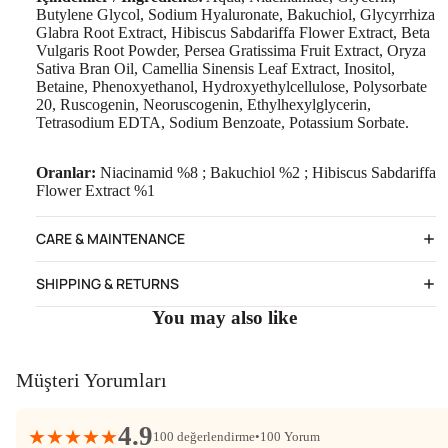
Butylene Glycol, Sodium Hyaluronate, Bakuchiol, Glycyrrhiza
Glabra Root Extract, Hibiscus Sabdariffa Flower Extract, Beta
Vulgaris Root Powder, Persea Gratissima Fruit Extract, Oryza
Sativa Bran Oil, Camellia Sinensis Leaf Extract, Inositol,
Betaine, Phenoxyethanol, Hydroxyethylcellulose, Polysorbate
20, Ruscogenin, Neoruscogenin, Ethylhexylglycerin,
Tetrasodium EDTA, Sodium Benzoate, Potassium Sorbate.
Oranlar:
Niacinamid %8 ; Bakuchiol %2 ; Hibiscus Sabdariffa
Flower Extract %1
CARE & MAINTENANCE
SHIPPING & RETURNS
You may also like
Müşteri Yorumları
4.9
★★★★★
100 değerlendirme
•
100 Yorum