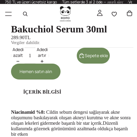
750 TL ve üzeri ücretsiz kargo
Tüm setlerde 3 al 2 öde —
sınırlı süre
Vega
Bakuchiol Serum 30ml
289.90TL
Vergiler dahildir.
Adedi
Adedi
azalt
artır
Sepete ekle
Hemen satın alın
İÇERİK BİLGİSİ
Niacinamid %8:
Cildin sebum dengesi sağlayarak akne
oluşumunu baskılayarak oluşan akneyi kurutma ve akne sonra
oluşan lekeleri gidermede başarılı bir star içerik.Düzenli
kullanımda gözenek görünümünü azaltmada oldukça başarılı
bir etken