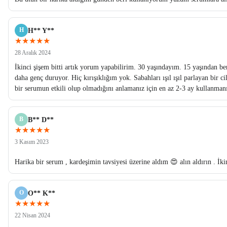
H
H** Y**
★★★★★
28 Aralık 2024
İkinci şişem bitti artık yorum yapabilirim. 30 yaşındayım. 15 yaşından 
daha genç duruyor. Hiç kırışıklığım yok. Sabahları ışıl ışıl parlayan bir
bir serumun etkili olup olmadığını anlamanız için en az 2-3 ay kullanmanız
B
B** D**
★★★★★
3 Kasım 2023
Harika bir serum , kardeşimin tavsiyesi üzerine aldım 😍 alın aldırın . İkim
O
O** K**
★★★★★
22 Nisan 2024