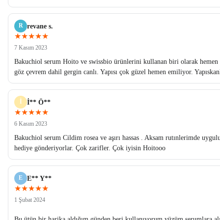
R
revane s.
★★★★★
7 Kasım 2023
Bakuchiol serum Hoito ve swissbio ürünlerini kullanan biri olarak hemen 
göz çevrem dahil gergin canlı. Yapısı çok güzel hemen emiliyor. Yapıskan
İ
İ** Ö**
★★★★★
6 Kasım 2023
Bakuchiol serum Cildim rosea ve aşırı hassas . Aksam rutınlerimde uygulu
hediye gönderiyorlar. Çok zarifler. Çok iyisin Hoitooo
E
E** Y**
★★★★★
1 Şubat 2024
Bu ütün bir harika aldığım günden beri kullanıyorum yüzüm serumlara alı