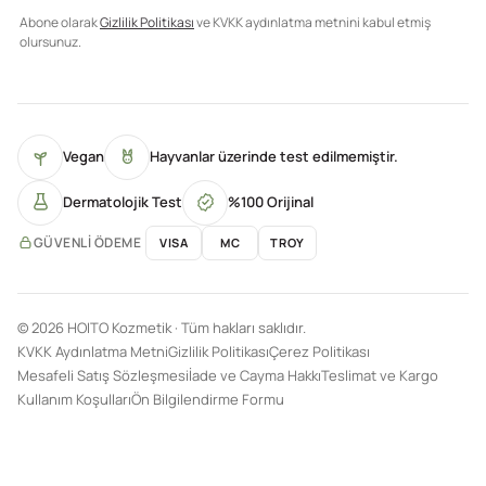
Abone olarak
Gizlilik Politikası
ve KVKK aydınlatma metnini kabul etmiş
olursunuz.
Vegan
Hayvanlar üzerinde test edilmemiştir.
Dermatolojik Test
%100 Orijinal
GÜVENLI ÖDEME
VISA
MC
TROY
© 2026 HOITO Kozmetik · Tüm hakları saklıdır.
KVKK Aydınlatma Metni
Gizlilik Politikası
Çerez Politikası
Mesafeli Satış Sözleşmesi
İade ve Cayma Hakkı
Teslimat ve Kargo
Kullanım Koşulları
Ön Bilgilendirme Formu