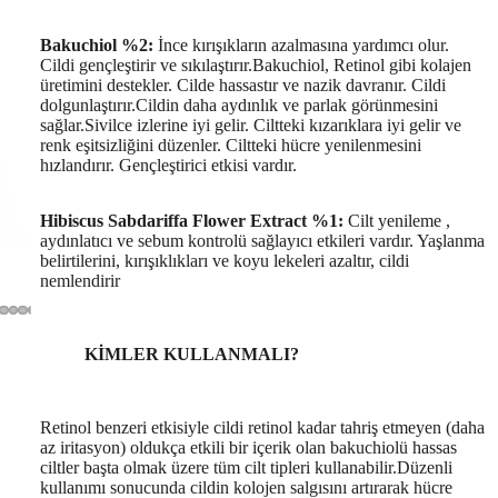
Bakuchiol %2:
İnce kırışıkların azalmasına yardımcı olur.
Cildi gençleştirir ve sıkılaştırır.Bakuchiol, Retinol gibi kolajen
üretimini destekler. Cilde hassastır ve nazik davranır. Cildi
dolgunlaştırır.Cildin daha aydınlık ve parlak görünmesini
sağlar.Sivilce izlerine iyi gelir. Ciltteki kızarıklara iyi gelir ve
renk eşitsizliğini düzenler. Ciltteki hücre yenilenmesini
hızlandırır. Gençleştirici etkisi vardır.
Hibiscus Sabdariffa Flower Extract %1:
Cilt yenileme ,
aydınlatıcı ve sebum kontrolü sağlayıcı etkileri vardır. Yaşlanma
belirtilerini, kırışıklıkları ve koyu lekeleri azaltır, cildi
nemlendirir
KİMLER KULLANMALI?
Retinol benzeri etkisiyle cildi retinol kadar tahriş etmeyen (daha
az iritasyon) oldukça etkili bir içerik olan bakuchiolü hassas
ciltler başta olmak üzere tüm cilt tipleri kullanabilir.Düzenli
kullanımı sonucunda cildin kolojen salgısını artırarak hücre