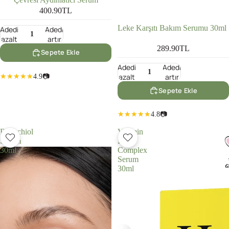
400.90TL
Leke Karşıtı Bakım Serumu 30ml
Adedi
Adedi
azalt
artır
289.90TL
Sepete Ekle
Adedi
Adedi
azalt
artır
4.9
📷
Sepete Ekle
4.8
📷
Bakuchiol
Vitamin
Serum
B
30ml
Complex
Serum
30ml