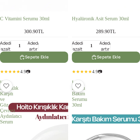
C Vitamini Serumu 30ml
Hyalüronik Asit Serum 30ml
300.90TL
289.90TL
Adedi
Adedi
Adedi
Adedi
azalt
artır
azalt
artır
Sepete Ekle
Sepete Ekle
4.9
📷
4.9
📷
Hoito
Leke
Kırışıklık
Karşıtı
Karşıtı
Bakım
ve
Serumu
Göz
30ml
Çevresi
Aydınlatıcı
Serum