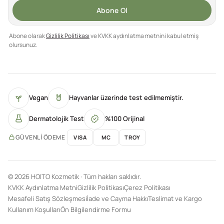
Abone Ol
Abone olarak
Gizlilik Politikası
ve KVKK aydınlatma metnini kabul etmiş
olursunuz.
Vegan
Hayvanlar üzerinde test edilmemiştir.
Dermatolojik Test
%100 Orijinal
GÜVENLI ÖDEME
VISA
MC
TROY
© 2026 HOITO Kozmetik · Tüm hakları saklıdır.
KVKK Aydınlatma Metni
Gizlilik Politikası
Çerez Politikası
Mesafeli Satış Sözleşmesi
İade ve Cayma Hakkı
Teslimat ve Kargo
Kullanım Koşulları
Ön Bilgilendirme Formu