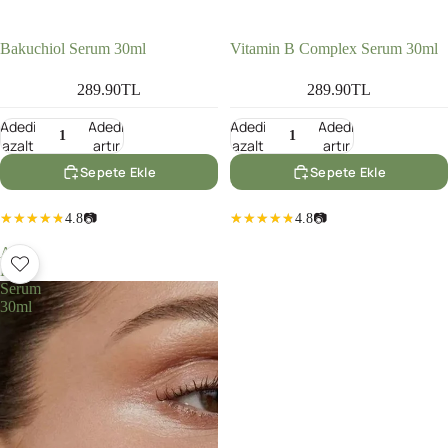
Bakuchiol Serum 30ml
Vitamin B Complex Serum 30ml
289.90TL
289.90TL
Adedi
Adedi
Adedi
Adedi
azalt
artır
azalt
artır
Sepete Ekle
Sepete Ekle
4.8
📷
4.8
📷
AHA
BHA
Serum
30ml