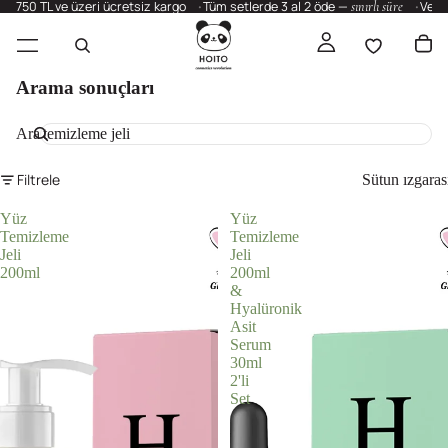
750 TL ve üzeri ücretsiz kargo
Tüm setlerde 3 al 2 öde —
sınırlı süre
Vega
Arama sonuçları
Ara
Filtrele
Sütun ızgaras
Yüz
Yüz
Temizleme
Temizleme
Jeli
Jeli
200ml
200ml
&
Hyalüronik
Asit
Serum
30ml
2'li
Set