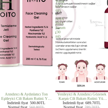
Serumu
Tonik
(30
(200
ml)
ml)
+
AHA
BHA
Serum
(30
ml)
İNDIRIMDE
Arındırıcı & Aydınlatıcı Ton
İNDIRIMDE
Yenileyici & Arındırıcı Gözenek
Eşitleyici Cilt Bakım Rutini: Yüz
Karşıtı Cilt Bakım Rutini: Yüz
Temizleme Jeli (200 ml) + C
İndirimli fiyat
500.80TL
Temizleme Jeli (200 ml) + AHA
İndirimli fiyat
689.70TL
Vitamini Serumu (30 ml)
Normal fiyat
560.80TL
BHA Tonik (200 ml) + AHA
Normal fiyat
789.70TL