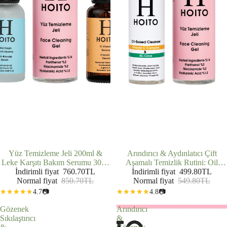
İNDIRIMDE
Yüz Temizleme Jeli 200ml &
İNDIRIMDE
Arındırıcı & Aydınlatıcı Çift
Leke Karşıtı Bakım Serumu 30ml
Aşamalı Temizlik Rutini: Oil
& C Vitamini Serumu 30ml 3'lü
İndirimli fiyat
760.70TL
Based Cleanser (200 ml) + Yüz
İndirimli fiyat
499.80TL
Normal fiyat
Set
850.70TL
Temizleme Jeli (200 ml)
Normal fiyat
549.80TL
4.7
📷
4.8
📷
Gözenek
Arındırıcı
Sıkılaştırıcı
&