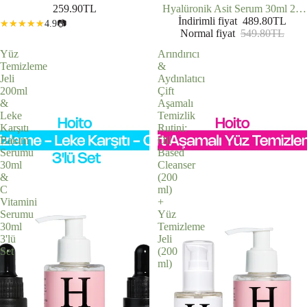
259.90TL
Hyalüronik Asit Serum 30ml 2'li
İndirimli fiyat
Set
489.80TL
4.9
📷
Normal fiyat
549.80TL
Yüz
Arındırıcı
Temizleme
&
Jeli
Aydınlatıcı
200ml
Çift
&
Aşamalı
Leke
Temizlik
Karşıtı
Rutini:
Bakım
Oil
Serumu
Based
30ml
Cleanser
&
(200
C
ml)
Vitamini
+
Serumu
Yüz
30ml
Temizleme
3'lü
Jeli
Set
(200
ml)