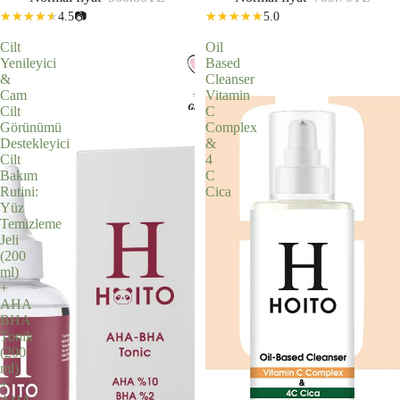
BHA Serum (30 ml)
4.5
📷
5.0
Cilt
Oil
Yenileyici
Based
&
Cleanser
Cam
Vitamin
Cilt
C
Görünümü
Complex
Destekleyici
&
Cilt
4
Bakım
C
Rutini:
Cica
Yüz
Temizleme
Jeli
(200
ml)
+
AHA
BHA
Tonik
(200
ml)
+