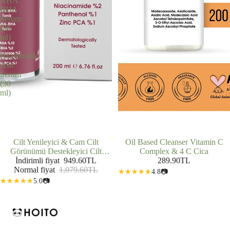
AHA
BHA
Serum
(30
ml)
+
Hyalüronik
Asit
Serum
(30
ml)
İNDIRIMDE
Cilt Yenileyici & Cam Cilt
Oil Based Cleanser Vitamin C
Görünümü Destekleyici Cilt
Complex & 4 C Cica
Bakım Rutini: Yüz Temizleme Jeli
İndirimli fiyat
949.60TL
289.90TL
(200 ml) + AHA BHA Tonik (200
Normal fiyat
1,079.60TL
4.8
📷
ml) + AHA BHA Serum (30 ml) +
5.0
📷
Hyalüronik Asit Serum (30 ml)