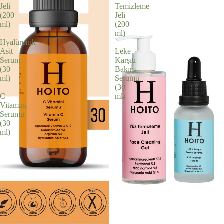
Jeli
Temizleme
(200
Jeli
ml)
(200
+
ml)
Hyalüronik
+
Asit
Leke
Serum
Karşıtı
(30
Bakım
ml)
Serumu
+
(30
C
ml)
Vitamini
Serumu
(30
ml)