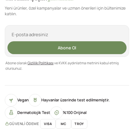
Yeni ürünler, özel kampanyalar ve uzman önerileri için bültenimize
katılın.
Abone Ol
Abone olarak
Gizlilik Politikası
ve KVKK aydınlatma metnini kabul etmiş
olursunuz.
Vegan
Hayvanlar üzerinde test edilmemiştir.
Dermatolojik Test
%100 Orijinal
GÜVENLI ÖDEME
VISA
MC
TROY