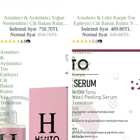
İNDIRIMDE
Arındırıcı & Aydınlatıcı Yoğun
İNDIRIMDE
Arındırıcı & Leke Karşıtı Ton
Nemlendirici Cilt Bakım Rutini:
Eşitleyici Cilt Bakım Rutini: Yüz
Yüz Temizleme Jeli (200 ml) +
İndirimli fiyat
750.70TL
Temizleme Jeli (200 ml) + Leke
İndirimli fiyat
489.80TL
Hyalüronik Asit Serum (30 ml) +
Normal fiyat
850.70TL
Karşıtı Bakım Serumu (30 ml)
Normal fiyat
549.80TL
C Vitamini Serumu (30 ml)
4.8
📷
5.0
📷
Arındırıcı
Yenileyici
&
&
Aydınlatıcı
Arındırıcı
Ton
Gözenek
Eşitleyici
Karşıtı
Cilt
Cilt
Bakım
Bakım
Rutini:
Rutini:
Yüz
Yüz
Temizleme
Temizleme
Jeli
Jeli
(200
(200
ml)
ml)
+
+
C
AHA
Vitamini
BHA