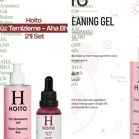
&
Gözenek
Arındırıcı
Sıkılaştırıcı
Cilt
Cilt
Bakım
Bakım
Rutini:
Rutini:
Yüz
Yüz
Temizleme
Temizleme
Jeli
Jeli
(200
(200
ml)
ml)
+
+
AHA
AHA
BHA
BHA
Serum
Tonik
(30
(200
ml)
ml)