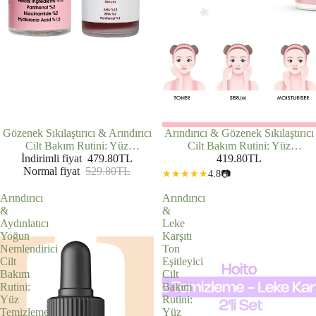
İNDIRIMDE
Gözenek Sıkılaştırıcı & Arındırıcı
Arındırıcı & Gözenek Sıkılaştırıcı
Cilt Bakım Rutini: Yüz
Cilt Bakım Rutini: Yüz
Temizleme Jeli (200 ml) + AHA
İndirimli fiyat
479.80TL
Temizleme Jeli (200 ml) + AHA
419.80TL
Normal fiyat
BHA Serum (30 ml)
529.80TL
BHA Tonik (200 ml)
4.8
📷
Arındırıcı
Arındırıcı
&
&
Aydınlatıcı
Leke
Yoğun
Karşıtı
Nemlendirici
Ton
Cilt
Eşitleyici
Bakım
Cilt
Rutini:
Bakım
Yüz
Rutini:
Temizleme
Yüz