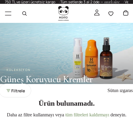
750 TL ve üzeri ücretsiz kargo
Tüm setlerde 3 al 2 öde —
sınırlı süre
Vega
KOLEKSİYON
Güneş Koruyucu Kremler
Filtrele
Sütun ızgaras
Ürün bulunamadı.
Daha az filtre kullanmayı veya
tüm filtreleri kaldırmayı
deneyin.