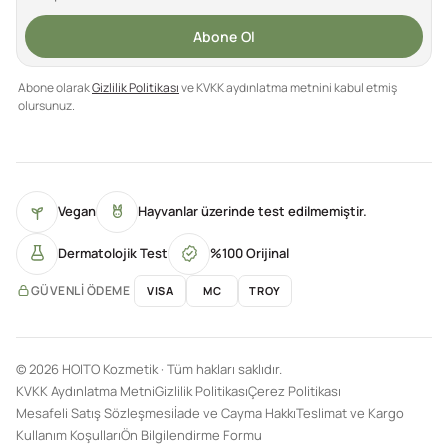
Abone Ol
Abone olarak
Gizlilik Politikası
ve KVKK aydınlatma metnini kabul etmiş
olursunuz.
Vegan
Hayvanlar üzerinde test edilmemiştir.
Dermatolojik Test
%100 Orijinal
GÜVENLI ÖDEME
VISA
MC
TROY
© 2026 HOITO Kozmetik · Tüm hakları saklıdır.
KVKK Aydınlatma Metni
Gizlilik Politikası
Çerez Politikası
Mesafeli Satış Sözleşmesi
İade ve Cayma Hakkı
Teslimat ve Kargo
Kullanım Koşulları
Ön Bilgilendirme Formu