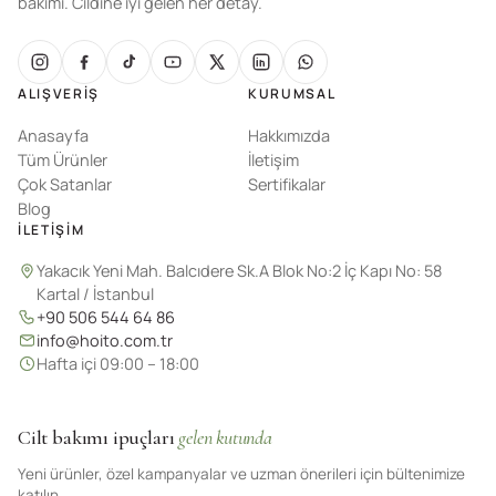
bakımı. Cildine iyi gelen her detay.
ALIŞVERIŞ
KURUMSAL
Anasayfa
Hakkımızda
Tüm Ürünler
İletişim
Çok Satanlar
Sertifikalar
Blog
İLETIŞIM
Yakacık Yeni Mah. Balcıdere Sk.A Blok No:2 İç Kapı No: 58
Kartal / İstanbul
+90 506 544 64 86
info@hoito.com.tr
Hafta içi 09:00 – 18:00
Cilt bakımı ipuçları
gelen kutunda
Yeni ürünler, özel kampanyalar ve uzman önerileri için bültenimize
katılın.