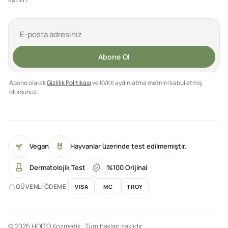
Abone Ol
Abone olarak
Gizlilik Politikası
ve KVKK aydınlatma metnini kabul etmiş
olursunuz.
Vegan
Hayvanlar üzerinde test edilmemiştir.
Dermatolojik Test
%100 Orijinal
GÜVENLI ÖDEME
VISA
MC
TROY
© 2026 HOITO Kozmetik · Tüm hakları saklıdır.