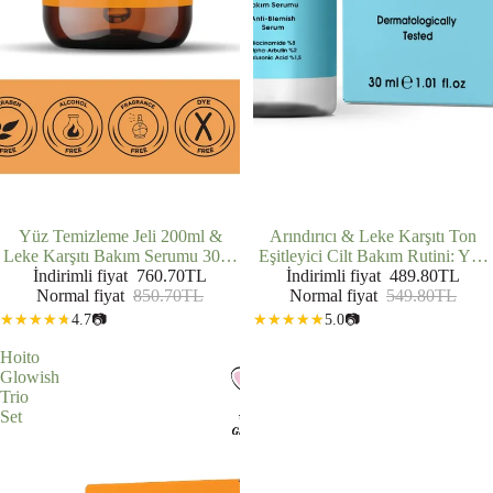
İNDIRIMDE
Yüz Temizleme Jeli 200ml &
İNDIRIMDE
Arındırıcı & Leke Karşıtı Ton
Leke Karşıtı Bakım Serumu 30ml
Eşitleyici Cilt Bakım Rutini: Yüz
& C Vitamini Serumu 30ml 3'lü
İndirimli fiyat
760.70TL
Temizleme Jeli (200 ml) + Leke
İndirimli fiyat
489.80TL
Normal fiyat
Set
850.70TL
Karşıtı Bakım Serumu (30 ml)
Normal fiyat
549.80TL
4.7
📷
5.0
📷
Hoito
Glowish
Trio
Set