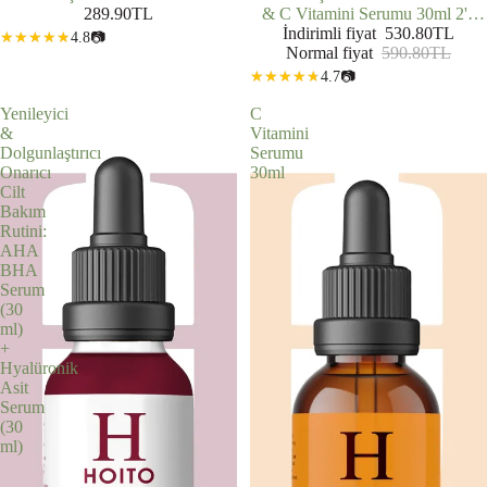
289.90TL
& C Vitamini Serumu 30ml 2'li
İndirimli fiyat
Set
530.80TL
4.8
📷
Normal fiyat
590.80TL
4.7
📷
Yenileyici
C
&
Vitamini
Dolgunlaştırıcı
Serumu
Onarıcı
30ml
Cilt
Bakım
Rutini:
AHA
BHA
Serum
(30
ml)
+
Hyalüronik
Asit
Serum
(30
ml)