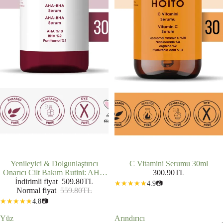
İNDIRIMDE
Yenileyici & Dolgunlaştırıcı
C Vitamini Serumu 30ml
Onarıcı Cilt Bakım Rutini: AHA
300.90TL
BHA Serum (30 ml) + Hyalüronik
İndirimli fiyat
509.80TL
4.9
📷
Normal fiyat
Asit Serum (30 ml)
559.80TL
4.8
📷
Yüz
Arındırıcı