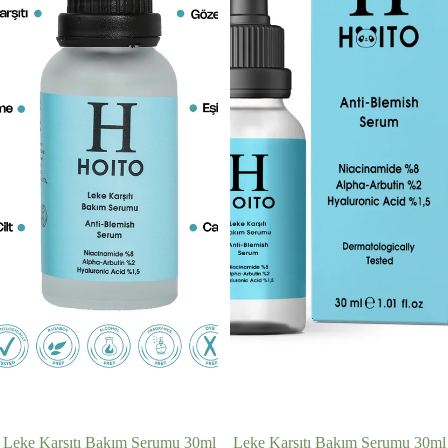
Leke Karşıtı Bakım Serumu 30ml
İNDIRIMDE
Leke Karşıtı Bakım Serumu 30ml