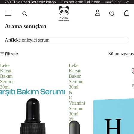
750 TL ve üzeri ücretsiz kargo
Tüm setlerde 3 al 2 öde —
sınırlı süre
Vega
Arama sonuçları
Ara
Filtrele
Sütun ızgaras
Leke
Leke
Karşıtı
Karşıtı
Bakım
Bakım
Serumu
Serumu
30ml
30ml
&
C
Vitamini
Serumu
30ml
2'li
Set