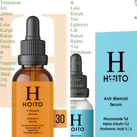
Temizleme
&
Jeli
Leke
200ml
Karşıtı
&
Ton
Leke
Eşitleyici
Karşıtı
Cilt
Bakım
Bakım
Serumu
Rutini:
30ml
Yüz
&
Temizleme
C
Jeli
Vitamini
(200
Serumu
ml)
30ml
+
3'lü
Leke
Set
Karşıtı
Bakım
Serumu
(30
ml)