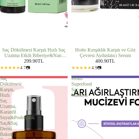
Hoito Kırışıklık Karşıtı ve Göz
Saç Dökülmesi Karşıtı Hızlı Saç
Çevresi Aydınlatıcı Serum
Uzatma Etkili Biberiye&Nane
400.90TL
İçeren Saç ve Saç Derisi Bakım
299.90TL
Yağı 50ml
4.9
📷
4.7
📷
Saç
Hoito
Dökülmesi
Superfood
Karşıtı,
Saç
Hızlı
Maskesi
Saç
Uzatma,
Karanfil
Suyu&Posbiyotik
Saç&Saç
Derisi
Bakım