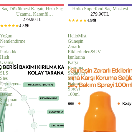
Saç Dökülmesi Karşıtı, Hızlı Saç
Hoito Superfood Saç Maskesi
Uzatma, Karanfil
279.90TL
Suyu&Posbiyotik Saç&Saç Derisi
279.90TL
4.9
📷
Bakım Toniği 200ml
4.8
📷
Yoğun
HelioMist
Nemlendirme
Güneşin
ve
Zararlı
Parlaklık
Etkilerinden&UV
Hızlı
Işınlarına
Uzama
Karşı
Tuz
Koruma
SLS
Sağlayan
Sles
Saç
İçermeyen
Bakım
Saç
Spreyi
Bakım
100ml
Şampuanı
250ml