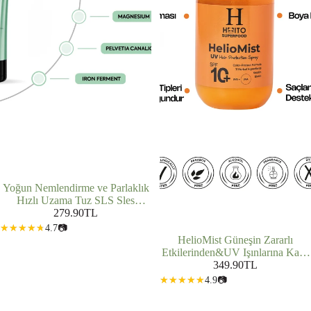
Yoğun Nemlendirme ve Parlaklık
Hızlı Uzama Tuz SLS Sles
İçermeyen Saç Bakım Şampuanı
279.90TL
250ml
4.7
📷
HelioMist Güneşin Zararlı
Etkilerinden&UV Işınlarına Karşı
Koruma Sağlayan Saç Bakım
349.90TL
Spreyi 100ml
4.9
📷