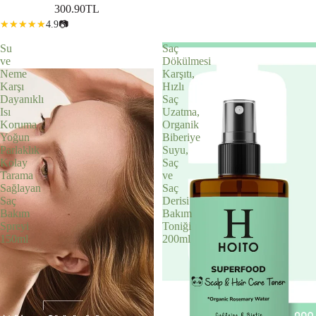
300.90TL
4.9
📷
Su
Saç
ve
Dökülmesi
Neme
Karşıtı,
Karşı
Hızlı
Dayanıklı
Saç
Isı
Uzatma,
Koruma
Organik
Yoğun
Biberiye
Parlaklık
Suyu,
Kolay
Saç
Tarama
ve
Sağlayan
Saç
Saç
Derisi
Bakım
Bakım
Spreyi
Toniği
150ml
200ml