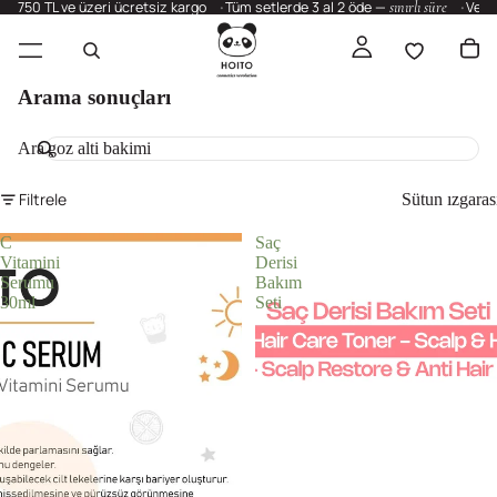
750 TL ve üzeri ücretsiz kargo
Tüm setlerde 3 al 2 öde —
sınırlı süre
Vega
Arama sonuçları
Ara
Filtrele
Sütun ızgaras
C
Saç
Vitamini
Derisi
Serumu
Bakım
30ml
Seti