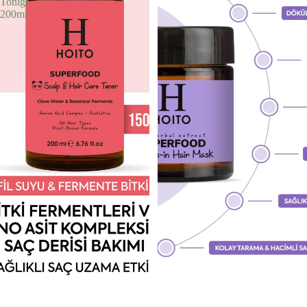
Toniği
200ml