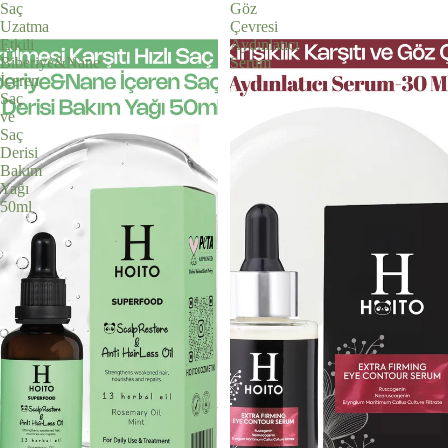
Saç
Göz
Uzatma
Çevresi
Etkili
Aydınlatıcı
Biberiye&Nane
Serum
İçeren
Saç
ve
Saç
Derisi
Bakım
Yağı
50ml