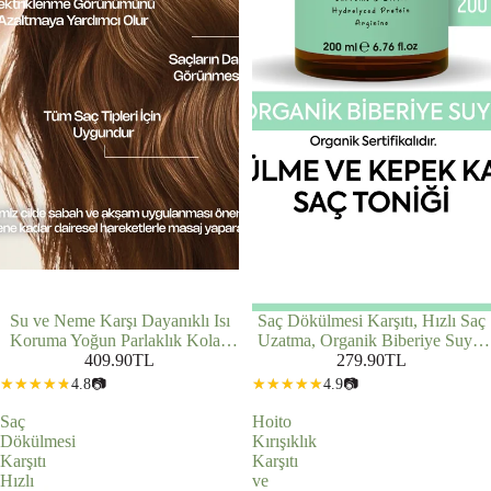
Su ve Neme Karşı Dayanıklı Isı
Saç Dökülmesi Karşıtı, Hızlı Saç
Koruma Yoğun Parlaklık Kolay
Uzatma, Organik Biberiye Suyu,
Tarama Sağlayan Saç Bakım
409.90TL
Saç ve Saç Derisi Bakım Toniği
279.90TL
Spreyi 150ml
200ml
4.8
📷
4.9
📷
Saç
Hoito
Dökülmesi
Kırışıklık
Karşıtı
Karşıtı
Hızlı
ve