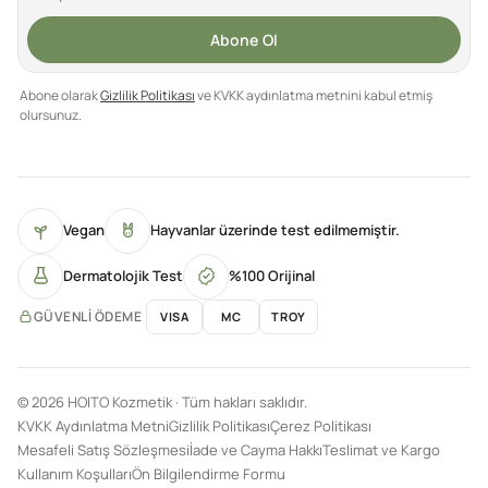
Abone Ol
Abone olarak
Gizlilik Politikası
ve KVKK aydınlatma metnini kabul etmiş
olursunuz.
Vegan
Hayvanlar üzerinde test edilmemiştir.
Dermatolojik Test
%100 Orijinal
GÜVENLI ÖDEME
VISA
MC
TROY
© 2026 HOITO Kozmetik · Tüm hakları saklıdır.
KVKK Aydınlatma Metni
Gizlilik Politikası
Çerez Politikası
Mesafeli Satış Sözleşmesi
İade ve Cayma Hakkı
Teslimat ve Kargo
Kullanım Koşulları
Ön Bilgilendirme Formu