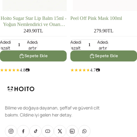
Hoito Sugar Star Lip Balm 15ml -
Peel Off Pink Mask 100ml
Yoğun Nemlendirici ve Onarıcı
Dudak Balmı
249.90TL
279.90TL
Adedi
Adedi
Adedi
Adedi
azalt
artır
azalt
artır
Sepete Ekle
Sepete Ekle
4.8
📷
4.7
📷
Bilime ve doğaya dayanan, şeffaf ve güvenli cilt
bakımı. Cildine iyi gelen her detay.