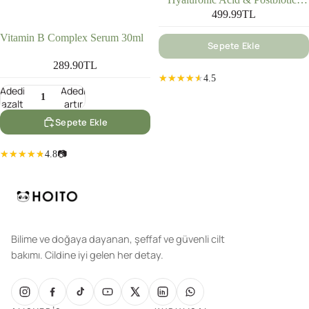
Bariyer Güçlendirici (50 ml)
499.99TL
Vitamin B Complex Serum 30ml
Sepete Ekle
289.90TL
4.5
Adedi
Adedi
azalt
artır
Sepete Ekle
4.8
📷
Bilime ve doğaya dayanan, şeffaf ve güvenli cilt
bakımı. Cildine iyi gelen her detay.