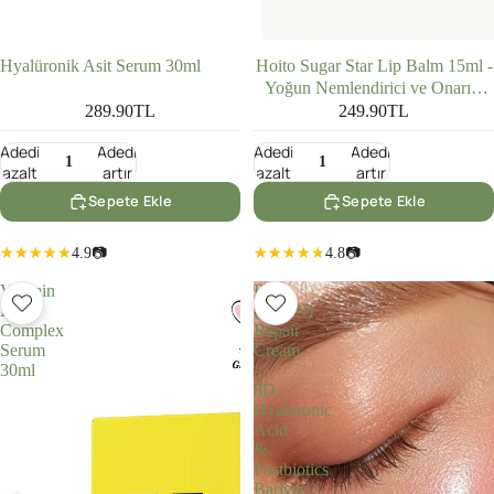
Hyalüronik Asit Serum 30ml
Hoito Sugar Star Lip Balm 15ml -
Yoğun Nemlendirici ve Onarıcı
Dudak Balmı
289.90TL
249.90TL
Adedi
Adedi
Adedi
Adedi
azalt
artır
azalt
artır
Sepete Ekle
Sepete Ekle
4.9
📷
4.8
📷
Vitamin
DNA
B
(PDRN)
Complex
Repair
Serum
Cream
30ml
-
8D
Hyaluronic
Acid
&
Postbiotics
Bariyer