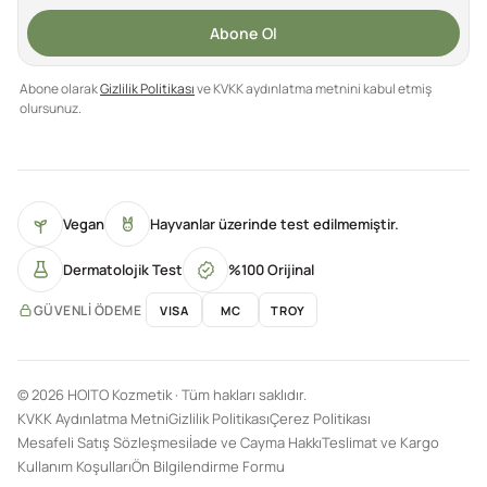
Abone Ol
Abone olarak
Gizlilik Politikası
ve KVKK aydınlatma metnini kabul etmiş
olursunuz.
Vegan
Hayvanlar üzerinde test edilmemiştir.
Dermatolojik Test
%100 Orijinal
GÜVENLI ÖDEME
VISA
MC
TROY
© 2026 HOITO Kozmetik · Tüm hakları saklıdır.
KVKK Aydınlatma Metni
Gizlilik Politikası
Çerez Politikası
Mesafeli Satış Sözleşmesi
İade ve Cayma Hakkı
Teslimat ve Kargo
Kullanım Koşulları
Ön Bilgilendirme Formu