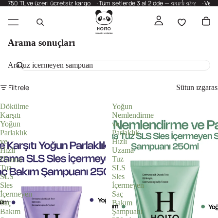
750 TL ve üzeri ücretsiz kargo
Tüm setlerde 3 al 2 öde —
sınırlı süre
Vega
Arama sonuçları
Ara
Filtrele
Sütun ızgaras
Dökülme
Yoğun
Karşıtı
Nemlendirme
Yoğun
ve
Parlaklık
Parlaklık
ve
Hızlı
Hızlı
Uzama
Uzama
Tuz
Tuz
SLS
SLS
Sles
Sles
İçermeyen
İçermeyen
Saç
Saç
Bakım
Bakım
Şampuanı