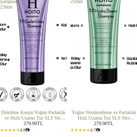
Şampuanı
250ml
250ml
Dökülme Karşıtı Yoğun Parlaklık
Yoğun Nemlendirme ve Parlaklık
ve Hızlı Uzama Tuz SLS Sles
Hızlı Uzama Tuz SLS Sles
İçermeyen Saç Bakım Şampuanı
279.90TL
İçermeyen Saç Bakım Şampuanı
279.90TL
250ml
250ml
4.8
📷
4.7
📷