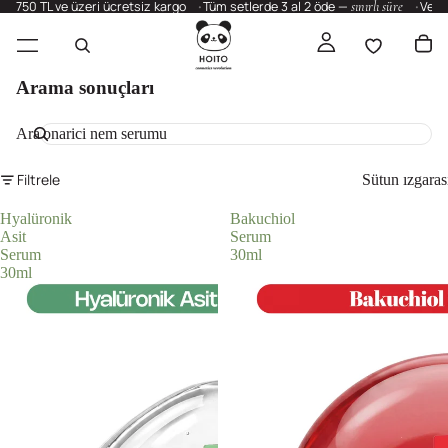
750 TL ve üzeri ücretsiz kargo
Tüm setlerde 3 al 2 öde —
sınırlı süre
Vega
Arama sonuçları
Ara
Filtrele
Sütun ızgaras
Hyalüronik
Bakuchiol
Asit
Serum
Serum
30ml
30ml