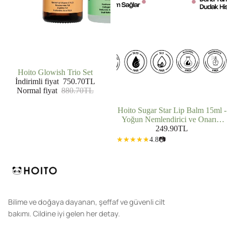
İNDIRIMDE
Hoito Glowish Trio Set
İndirimli fiyat
750.70TL
Normal fiyat
880.70TL
Hoito Sugar Star Lip Balm 15ml -
Yoğun Nemlendirici ve Onarıcı
Dudak Balmı
249.90TL
4.8
📷
Bilime ve doğaya dayanan, şeffaf ve güvenli cilt
bakımı. Cildine iyi gelen her detay.