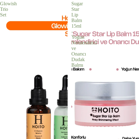
Glowish
Sugar
Trio
Star
Set
Lip
Balm
15ml
-
Yoğun
Nemlendirici
ve
Onarıcı
Dudak
Balmı