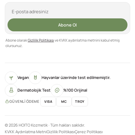
Abone Ol
Abone olarak
Gizlilik Politikası
ve KVKK aydınlatma metnini kabul etmiş
olursunuz.
Vegan
Hayvanlar üzerinde test edilmemiştir.
Dermatolojik Test
%100 Orijinal
GÜVENLI ÖDEME
VISA
MC
TROY
© 2026 HOITO Kozmetik · Tüm hakları saklıdır.
KVKK Aydınlatma Metni
Gizlilik Politikası
Çerez Politikası