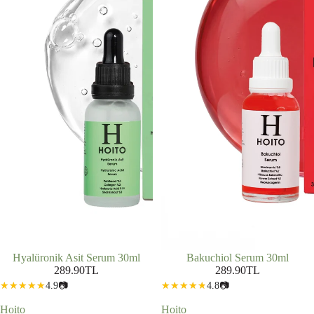
Hyalüronik Asit Serum 30ml
Bakuchiol Serum 30ml
289.90TL
289.90TL
4.9
📷
4.8
📷
Hoito
Hoito