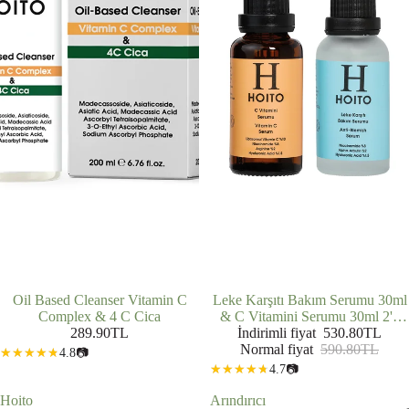
Oil Based Cleanser Vitamin C
İNDIRIMDE
Leke Karşıtı Bakım Serumu 30ml
Complex & 4 C Cica
& C Vitamini Serumu 30ml 2'li
289.90TL
İndirimli fiyat
Set
530.80TL
Normal fiyat
590.80TL
4.8
📷
4.7
📷
Hoito
Arındırıcı