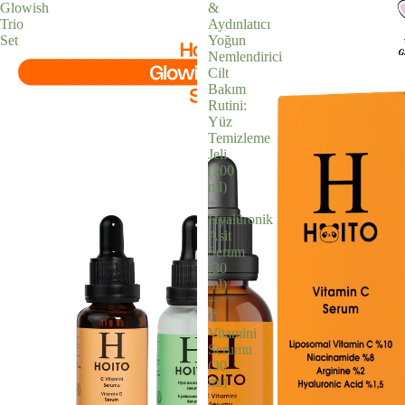
Glowish
&
Trio
Aydınlatıcı
Set
Yoğun
Nemlendirici
Cilt
Bakım
Rutini:
Yüz
Temizleme
Jeli
(200
ml)
+
Hyalüronik
Asit
Serum
(30
ml)
+
C
Vitamini
Serumu
(30
ml)