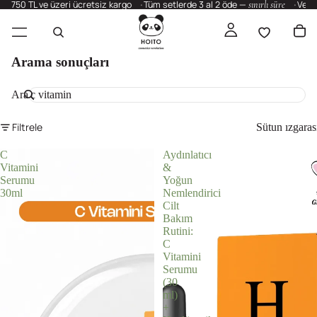
750 TL ve üzeri ücretsiz kargo
Tüm setlerde 3 al 2 öde —
sınırlı süre
Vega
Arama sonuçları
Ara
Filtrele
Sütun ızgaras
C
Aydınlatıcı
Vitamini
&
Serumu
Yoğun
30ml
Nemlendirici
Cilt
Bakım
Rutini:
C
Vitamini
Serumu
(30
ml)
+