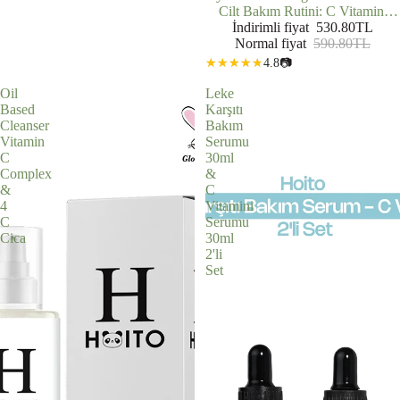
Cilt Bakım Rutini: C Vitamini
Serumu (30 ml) + Hyalüronik Asit
İndirimli fiyat
530.80TL
Normal fiyat
Serum (30 ml)
590.80TL
4.8
📷
Oil
Leke
Based
Karşıtı
Cleanser
Bakım
Vitamin
Serumu
C
30ml
Complex
&
&
C
4
Vitamini
C
Serumu
Cica
30ml
2'li
Set