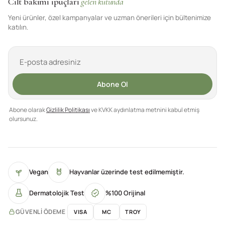
Cilt bakımı ipuçları
gelen kutunda
Yeni ürünler, özel kampanyalar ve uzman önerileri için bültenimize
katılın.
Abone Ol
Abone olarak
Gizlilik Politikası
ve KVKK aydınlatma metnini kabul etmiş
olursunuz.
Vegan
Hayvanlar üzerinde test edilmemiştir.
Dermatolojik Test
%100 Orijinal
GÜVENLI ÖDEME
VISA
MC
TROY