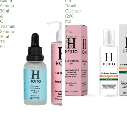
Bakım
Oil
Serumu
Based
30ml
Cleanser
&
(200
C
ml)
Vitamini
+
Serumu
Yüz
30ml
Temizleme
3'lü
Jeli
Set
(200
ml)