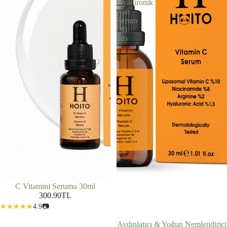
Hyalüronik
Asit
Serum
(30
ml)
C Vitamini Serumu 30ml
300.90TL
4.9
📷
İNDIRIMDE
Aydınlatıcı & Yoğun Nemlendirici