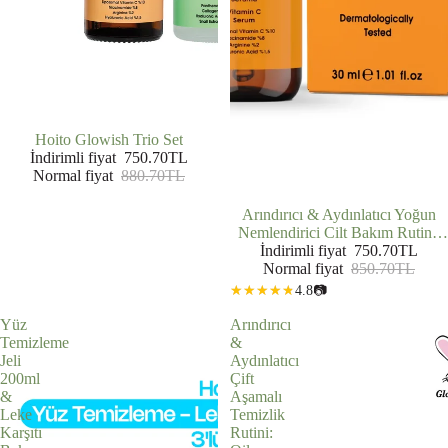
İNDIRIMDE
Hoito Glowish Trio Set
İndirimli fiyat
750.70TL
Normal fiyat
880.70TL
İNDIRIMDE
Arındırıcı & Aydınlatıcı Yoğun
Nemlendirici Cilt Bakım Rutini:
Yüz Temizleme Jeli (200 ml) +
İndirimli fiyat
750.70TL
Hyalüronik Asit Serum (30 ml) +
Normal fiyat
850.70TL
C Vitamini Serumu (30 ml)
4.8
📷
Yüz
Arındırıcı
Temizleme
&
Jeli
Aydınlatıcı
200ml
Çift
&
Aşamalı
Leke
Temizlik
Karşıtı
Rutini: