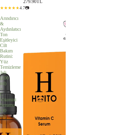
279.90TL
4.7
📷
Arındırıcı
&
Aydınlatıcı
Ton
Eşitleyici
Cilt
Bakım
Rutini:
Yüz
Temizleme
Jeli
(200
ml)
+
C
Vitamini
Serumu
(30
ml)