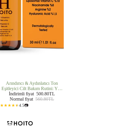
İNDIRIMDE
Arındırıcı & Aydınlatıcı Ton
Eşitleyici Cilt Bakım Rutini: Yüz
Temizleme Jeli (200 ml) + C
İndirimli fiyat
500.80TL
Vitamini Serumu (30 ml)
Normal fiyat
560.80TL
4.5
📷