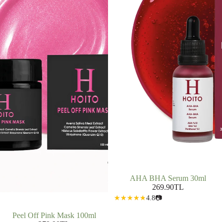
AHA BHA Serum 30ml
269.90TL
4.8
📷
Peel Off Pink Mask 100ml