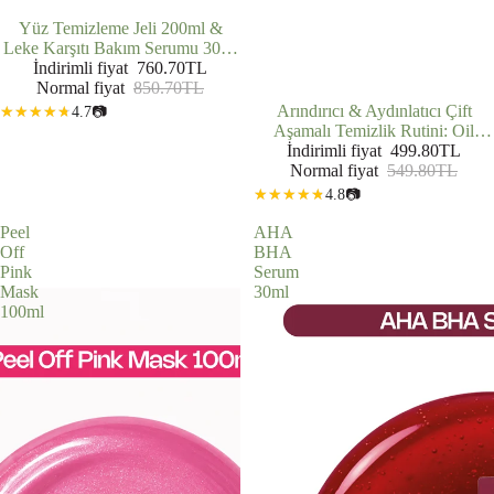
İNDIRIMDE
Yüz Temizleme Jeli 200ml &
Leke Karşıtı Bakım Serumu 30ml
& C Vitamini Serumu 30ml 3'lü
İndirimli fiyat
760.70TL
Normal fiyat
Set
850.70TL
İNDIRIMDE
Arındırıcı & Aydınlatıcı Çift
4.7
📷
Aşamalı Temizlik Rutini: Oil
Based Cleanser (200 ml) + Yüz
İndirimli fiyat
499.80TL
Temizleme Jeli (200 ml)
Normal fiyat
549.80TL
4.8
📷
Peel
AHA
Off
BHA
Pink
Serum
Mask
30ml
100ml