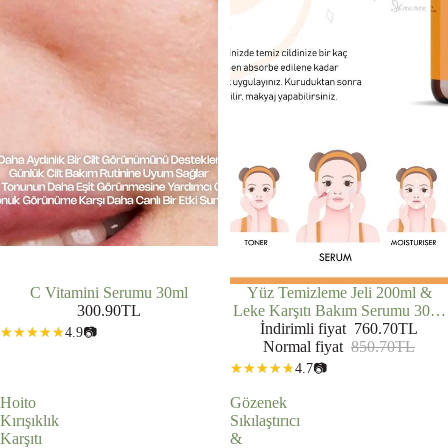
C Vitamini Serumu 30ml
İNDIRIMDE
Yüz Temizleme Jeli 200ml &
300.90TL
Leke Karşıtı Bakım Serumu 30ml
& C Vitamini Serumu 30ml 3'lü
İndirimli fiyat
760.70TL
4.9
📷
Normal fiyat
Set
850.70TL
4.7
📷
Hoito
Gözenek
Kırışıklık
Sıkılaştırıcı
Karşıtı
&