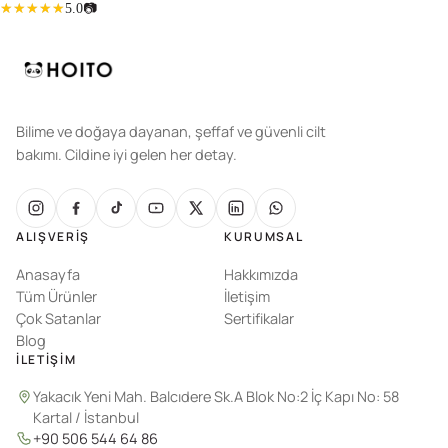
Hyalüronik Asit Serum (30 ml)
5.0
📷
Bilime ve doğaya dayanan, şeffaf ve güvenli cilt
bakımı. Cildine iyi gelen her detay.
ALIŞVERIŞ
KURUMSAL
Anasayfa
Hakkımızda
Tüm Ürünler
İletişim
Çok Satanlar
Sertifikalar
Blog
İLETIŞIM
Yakacık Yeni Mah. Balcıdere Sk.A Blok No:2 İç Kapı No: 58
Kartal / İstanbul
+90 506 544 64 86