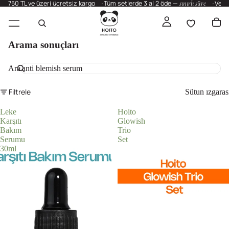
750 TL ve üzeri ücretsiz kargo
Tüm setlerde 3 al 2 öde —
sınırlı süre
Vega
Arama sonuçları
Ara
Filtrele
Sütun ızgaras
Leke
Hoito
Karşıtı
Glowish
Bakım
Trio
Serumu
Set
30ml