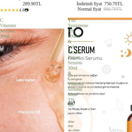
289.90TL
İndirimli fiyat
750.70TL
Normal fiyat
880.70TL
4.8
📷
C
Yüz
Vitamini
Temizleme
Serumu
Jeli
30ml
200ml
&
Leke
Karşıtı
Bakım
Serumu
30ml
&
C
Vitamini
Serumu
30ml
3'lü
Set