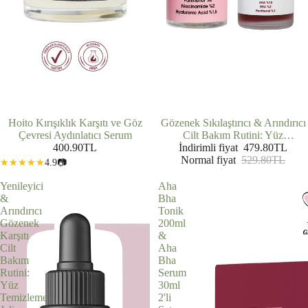
Hoito Kırışıklık Karşıtı ve Göz
İNDIRIMDE
Gözenek Sıkılaştırıcı & Arındırıcı
Çevresi Aydınlatıcı Serum
Cilt Bakım Rutini: Yüz
400.90TL
Temizleme Jeli (200 ml) + AHA
İndirimli fiyat
479.80TL
Normal fiyat
BHA Serum (30 ml)
529.80TL
4.9
📷
Yenileyici
Aha
&
Bha
Arındırıcı
Tonik
Gözenek
200ml
Karşıtı
&
Cilt
Aha
Bakım
Bha
Rutini:
Serum
Yüz
30ml
Temizleme
2'li