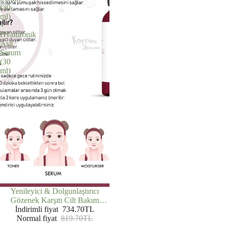
(30
ml)
+
Hyalüronik
Asit
Serum
(30
ml)
İNDIRIMDE
Yenileyici & Dolgunlaştırıcı
Gözenek Karşıtı Cilt Bakım
Rutini: AHA BHA Tonik (200 ml)
İndirimli fiyat
734.70TL
+ AHA BHA Serum (30 ml) +
Normal fiyat
819.70TL