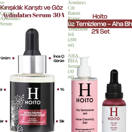
ve
Arındırıcı
Göz
Cilt
Çevresi
Bakım
Aydınlatıcı
Rutini:
Serum
Yüz
Temizleme
Jeli
(200
ml)
+
AHA
BHA
Serum
(30
ml)