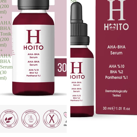
Jeli
Set
(200
ml)
+
AHA
BHA
Tonik
(200
ml)
+
AHA
BHA
Serum
(30
ml)