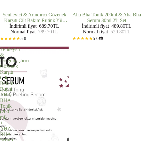
İNDIRIMDE
Yenileyici & Arındırıcı Gözenek
İNDIRIMDE
Aha Bha Tonik 200ml & Aha Bha
Karşıtı Cilt Bakım Rutini: Yüz
Serum 30ml 2'li Set
Temizleme Jeli (200 ml) + AHA
İndirimli fiyat
689.70TL
İndirimli fiyat
489.80TL
BHA Tonik (200 ml) + AHA
Normal fiyat
789.70TL
Normal fiyat
529.80TL
BHA Serum (30 ml)
5.0
5.0
📷
Yenileyici
&
Dolgunlaştırıcı
Gözenek
Karşıtı
Cilt
Bakım
Rutini:
AHA
BHA
Tonik
(200
ml)
+
AHA
BHA
Serum