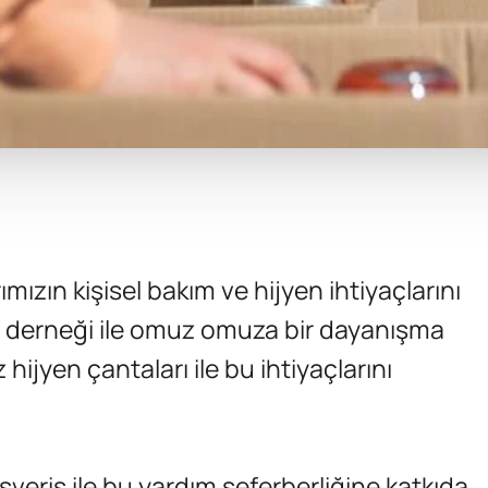
ızın kişisel bakım ve hijyen ihtiyaçlarını
 derneği ile omuz omuza bir dayanışma
jyen çantaları ile bu ihtiyaçlarını
.
lışveriş ile bu yardım seferberliğine katkıda