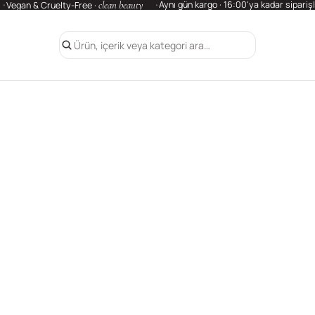
clean beauty
Aynı gün kargo · 16:00'ya kadar sipariş
Vegan & Cruelty-Free ·
Ürün, içerik veya kategori ara…