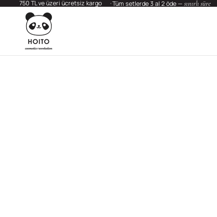
750 TL ve üzeri ücretsiz kargo
sınırlı süre
Tüm setlerde 3 al 2 öde —