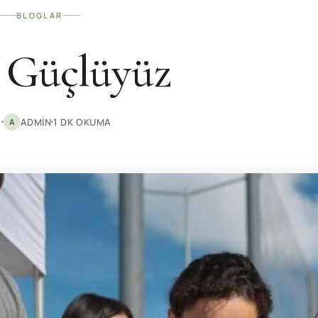
BLOGLAR
e Güçlüyüz
3
ADMIN
1 DK OKUMA
A