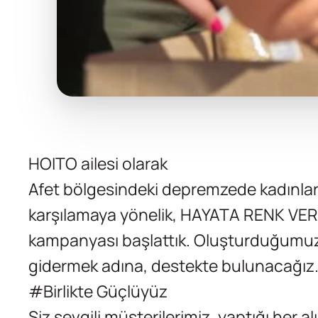
HOITO ailesi olarak
Afet bölgesindeki depremzede kadınlarım
karşılamaya yönelik, HAYATA RENK VER
kampanyası başlattık. Oluşturduğumuz hi
gidermek adına, destekte bulunacağız
#Birlikte Güçlüyüz
Siz sevgili müşterilerimiz, yaptığı her a