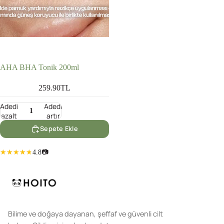
AHA BHA Tonik 200ml
259.90TL
Adedi
Adedi
azalt
artır
Sepete Ekle
4.8
📷
Bilime ve doğaya dayanan, şeffaf ve güvenli cilt