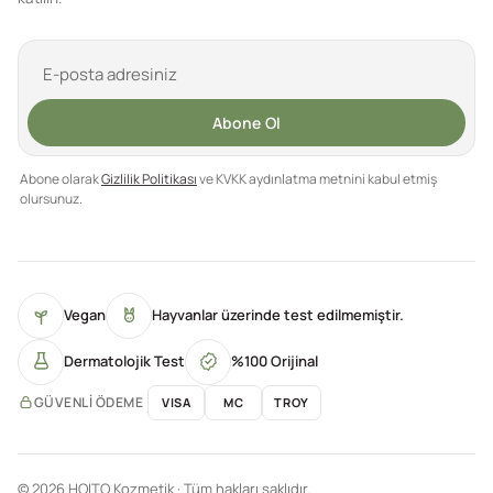
Abone Ol
Abone olarak
Gizlilik Politikası
ve KVKK aydınlatma metnini kabul etmiş
olursunuz.
Vegan
Hayvanlar üzerinde test edilmemiştir.
Dermatolojik Test
%100 Orijinal
GÜVENLI ÖDEME
VISA
MC
TROY
© 2026 HOITO Kozmetik · Tüm hakları saklıdır.