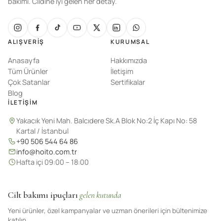
bakımı. Cildine iyi gelen her detay.
ALIŞVERIŞ
KURUMSAL
Anasayfa
Hakkımızda
Tüm Ürünler
İletişim
Çok Satanlar
Sertifikalar
Blog
İLETIŞIM
Yakacık Yeni Mah. Balcıdere Sk.A Blok No:2 İç Kapı No: 58
Kartal / İstanbul
+90 506 544 64 86
info@hoito.com.tr
Hafta içi 09:00 – 18:00
Cilt bakımı ipuçları
gelen kutunda
Yeni ürünler, özel kampanyalar ve uzman önerileri için bültenimize
katılın.