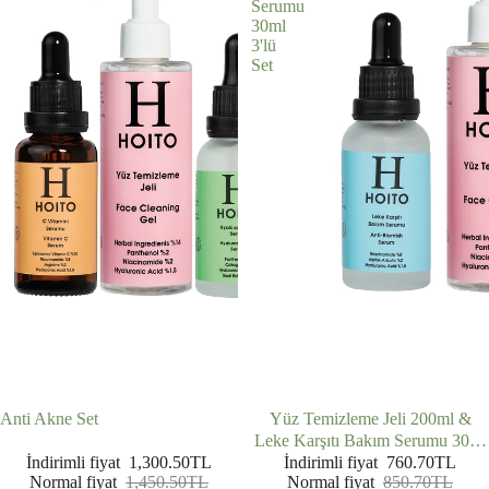
Serumu
30ml
3'lü
Set
İNDIRIMDE
İNDIRIMDE
Anti Akne Set
Yüz Temizleme Jeli 200ml &
Leke Karşıtı Bakım Serumu 30ml
& C Vitamini Serumu 30ml 3'lü
İndirimli fiyat
1,300.50TL
İndirimli fiyat
760.70TL
Normal fiyat
1,450.50TL
Normal fiyat
850.70TL
Set