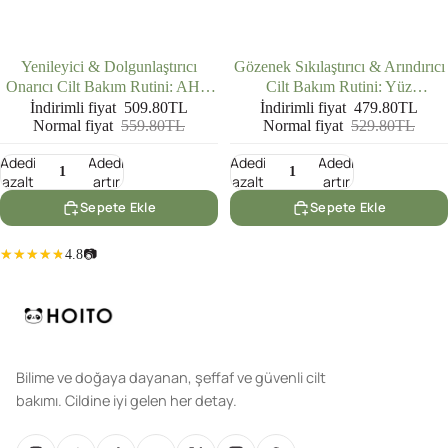
İNDIRIMDE
İNDIRIMDE
Yenileyici & Dolgunlaştırıcı
Gözenek Sıkılaştırıcı & Arındırıcı
Onarıcı Cilt Bakım Rutini: AHA
Cilt Bakım Rutini: Yüz
BHA Serum (30 ml) + Hyalüronik
Temizleme Jeli (200 ml) + AHA
İndirimli fiyat
509.80TL
İndirimli fiyat
479.80TL
Normal fiyat
559.80TL
Normal fiyat
529.80TL
Asit Serum (30 ml)
BHA Serum (30 ml)
Adedi
Adedi
Adedi
Adedi
azalt
artır
azalt
artır
Sepete Ekle
Sepete Ekle
4.8
📷
Bilime ve doğaya dayanan, şeffaf ve güvenli cilt
bakımı. Cildine iyi gelen her detay.