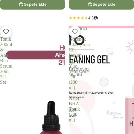
Sepete Ekle
Sepete Ekle
4.5
📷
Aha
Arındırıcı
Bha
&
Tonik
Gözenek
200ml
Sıkılaştırıcı
&
Cilt
Aha
Bakım
Bha
Rutini:
Serum
Yüz
30ml
Temizleme
2'li
Jeli
Set
(200
ml)
+
AHA
BHA
Tonik
(200
ml)