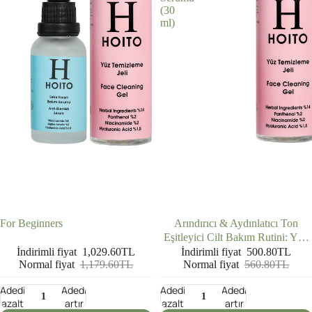
(30
ml)
İNDIRIMDE
İNDIRIMDE
For Beginners
Arındırıcı & Aydınlatıcı Ton
Eşitleyici Cilt Bakım Rutini: Yüz
Temizleme Jeli (200 ml) + C
İndirimli fiyat
1,029.60TL
İndirimli fiyat
500.80TL
Normal fiyat
1,179.60TL
Normal fiyat
560.80TL
Vitamini Serumu (30 ml)
Adedi
Adedi
Adedi
Adedi
azalt
artır
azalt
artır