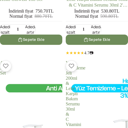
& C Vitamini Serumu 30ml 2'li
Set
İndirimli fiyat
750.70TL
İndirimli fiyat
530.80TL
Normal fiyat
880.70TL
Normal fiyat
590.80TL
Adedi
Adedi
Adedi
Adedi
azalt
artır
azalt
artır
Sepete Ekle
Sepete Ekle
4.7
📷
Anti
Yüz
Akne
Temizleme
Set
Jeli
200ml
&
Leke
Karşıtı
Bakım
Serumu
30ml
&
C
Vitamini