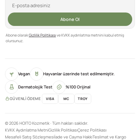
Abone Ol
Abone olarak
Gizlilik Politikası
ve KVKK aydınlatma metnini kabul etmiş
olursunuz.
Vegan
Hayvanlar üzerinde test edilmemiştir.
Dermatolojik Test
%100 Orijinal
GÜVENLI ÖDEME
VISA
MC
TROY
© 2026 HOITO Kozmetik · Tüm hakları saklıdır.
KVKK Aydınlatma Metni
Gizlilik Politikası
Çerez Politikası
Mesafeli Satış Sözleşmesi
İade ve Cayma Hakkı
Teslimat ve Kargo