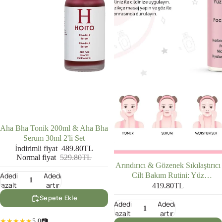
İNDIRIMDE
Aha Bha Tonik 200ml & Aha Bha
Serum 30ml 2'li Set
İndirimli fiyat
489.80TL
Normal fiyat
529.80TL
Arındırıcı & Gözenek Sıkılaştırıcı
Adedi
Adedi
Cilt Bakım Rutini: Yüz
azalt
artır
Temizleme Jeli (200 ml) + AHA
419.80TL
BHA Tonik (200 ml)
Sepete Ekle
Adedi
Adedi
azalt
artır
5.0
📷