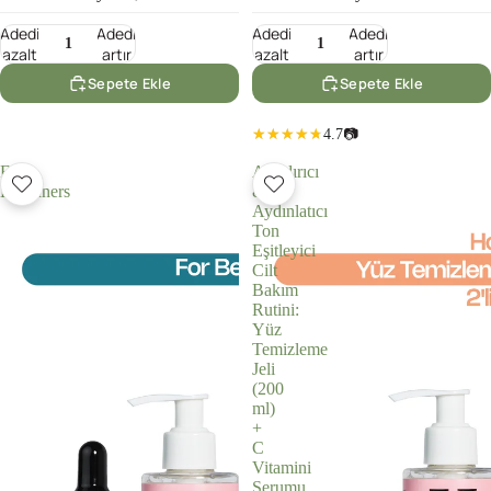
Adedi
Adedi
Adedi
Adedi
azalt
artır
azalt
artır
Sepete Ekle
Sepete Ekle
4.7
📷
For
Arındırıcı
Beginners
&
Aydınlatıcı
Ton
Eşitleyici
Cilt
Bakım
Rutini:
Yüz
Temizleme
Jeli
(200
ml)
+
C
Vitamini
Serumu