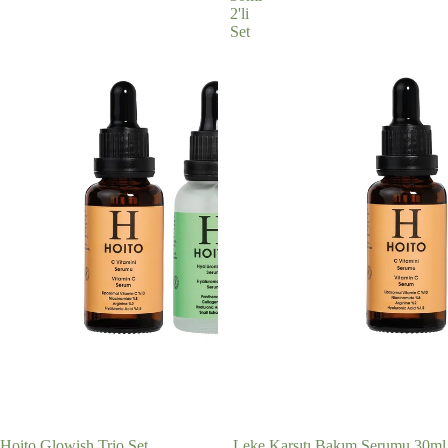
2'li
Set
İNDIRIMDE
İNDIRIMDE
Hoito Glowish Trio Set
Leke Karşıtı Bakım Serumu 30ml