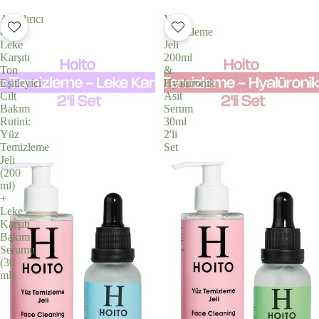
Arındırıcı
Yüz
&
Temizleme
Leke
Jeli
Karşıtı
200ml
Ton
&
Eşitleyici
Hyalüronik
Cilt
Asit
Bakım
Serum
Rutini:
30ml
Yüz
2'li
Temizleme
Set
Jeli
(200
ml)
+
Leke
Karşıtı
Bakım
Serumu
(30
ml)