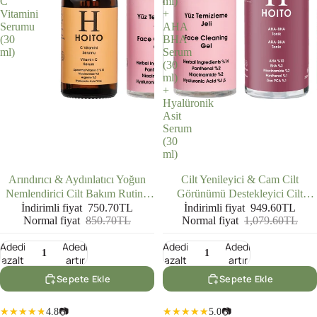
C
ml)
Vitamini
+
Serumu
AHA
(30
BHA
ml)
Serum
(30
ml)
+
Hyalüronik
Asit
Serum
(30
ml)
İNDIRIMDE
İNDIRIMDE
Arındırıcı & Aydınlatıcı Yoğun
Cilt Yenileyici & Cam Cilt
Nemlendirici Cilt Bakım Rutini:
Görünümü Destekleyici Cilt
Yüz Temizleme Jeli (200 ml) +
Bakım Rutini: Yüz Temizleme Jeli
İndirimli fiyat
750.70TL
İndirimli fiyat
949.60TL
Normal fiyat
850.70TL
Normal fiyat
1,079.60TL
Hyalüronik Asit Serum (30 ml) +
(200 ml) + AHA BHA Tonik (200
C Vitamini Serumu (30 ml)
ml) + AHA BHA Serum (30 ml) +
Adedi
Adedi
Adedi
Adedi
Hyalüronik Asit Serum (30 ml)
azalt
artır
azalt
artır
Sepete Ekle
Sepete Ekle
4.8
📷
5.0
📷