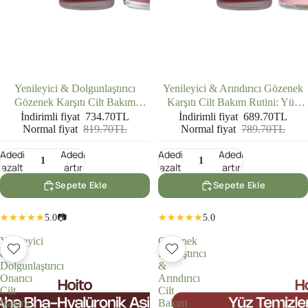
İNDIRIMDE
İNDIRIMDE
Yenileyici & Dolgunlaştırıcı
Yenileyici & Arındırıcı Gözenek
Gözenek Karşıtı Cilt Bakım
Karşıtı Cilt Bakım Rutini: Yüz
Rutini: AHA BHA Tonik (200 ml)
Temizleme Jeli (200 ml) + AHA
İndirimli fiyat
734.70TL
İndirimli fiyat
689.70TL
Normal fiyat
819.70TL
Normal fiyat
789.70TL
+ AHA BHA Serum (30 ml) +
BHA Tonik (200 ml) + AHA
Hyalüronik Asit Serum (30 ml)
BHA Serum (30 ml)
Adedi
Adedi
Adedi
Adedi
azalt
artır
azalt
artır
Sepete Ekle
Sepete Ekle
5.0
📷
5.0
Yenileyici
Gözenek
&
Sıkılaştırıcı
Dolgunlaştırıcı
&
Onarıcı
Arındırıcı
Cilt
Cilt
Bakım
Bakım