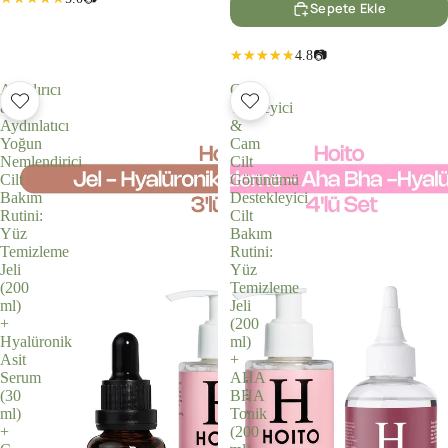
Sepete Ekle
4.8
📷
Arındırıcı
Cilt
&
Yenileyici
Aydınlatıcı
&
Yoğun
Cam
Nemlendirici
Cilt
Cilt
Görünümü
Bakım
Destekleyici
Rutini:
Cilt
Yüz
Bakım
Temizleme
Rutini:
Jeli
Yüz
(200
Temizleme
ml)
Jeli
+
(200
Hyalüronik
ml)
Asit
+
Serum
AHA
(30
BHA
ml)
Tonik
+
(200