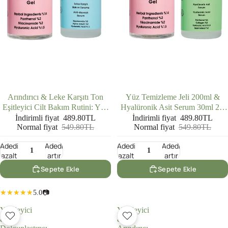
İNDIRIMDE
İNDIRIMDE
Arındırıcı & Leke Karşıtı Ton
Yüz Temizleme Jeli 200ml &
Eşitleyici Cilt Bakım Rutini: Yüz
Hyalüronik Asit Serum 30ml 2'li
Temizleme Jeli (200 ml) + Leke
Set
İndirimli fiyat
489.80TL
İndirimli fiyat
489.80TL
Normal fiyat
549.80TL
Normal fiyat
549.80TL
Karşıtı Bakım Serumu (30 ml)
Adedi
Adedi
Adedi
Adedi
azalt
artır
azalt
artır
Sepete Ekle
Sepete Ekle
5.0
📷
Yenileyici
Yenileyici
&
&