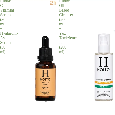
Rutini:
Rutini:
C
Oil
Vitamini
Based
Serumu
Cleanser
(30
(200
ml)
ml)
+
+
Hyalüronik
Yüz
Asit
Temizleme
Serum
Jeli
(30
(200
ml)
ml)