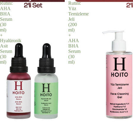
Rutini:
Rutini:
AHA
Yüz
BHA
Temizleme
Serum
Jeli
(30
(200
ml)
ml)
+
+
Hyalüronik
AHA
Asit
BHA
Serum
Serum
(30
(30
ml)
ml)