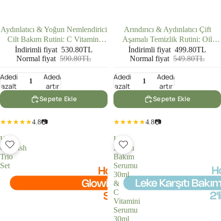
İNDIRIMDE
İNDIRIMDE
Aydınlatıcı & Yoğun Nemlendirici
Arındırıcı & Aydınlatıcı Çift
Cilt Bakım Rutini: C Vitamini
Aşamalı Temizlik Rutini: Oil
Serumu (30 ml) + Hyalüronik Asit
Based Cleanser (200 ml) + Yüz
İndirimli fiyat
530.80TL
İndirimli fiyat
499.80TL
Normal fiyat
590.80TL
Normal fiyat
549.80TL
Serum (30 ml)
Temizleme Jeli (200 ml)
Adedi
Adedi
Adedi
Adedi
azalt
artır
azalt
artır
Sepete Ekle
Sepete Ekle
4.8
📷
4.8
📷
Hoito
Leke
Glowish
Karşıtı
Trio
Bakım
Set
Serumu
30ml
&
C
Vitamini
Serumu
30ml