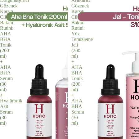
Dolgunlaştırıcı
Arındırıcı
Gözenek
Gözenek
Karşıtı
Karşıtı
Cilt
Cilt
Bakım
Bakım
Rutini:
Rutini:
AHA
Yüz
BHA
Temizleme
Tonik
Jeli
(200
(200
ml)
ml)
+
+
AHA
AHA
BHA
BHA
Serum
Tonik
(30
(200
ml)
ml)
+
+
Hyalüronik
AHA
Asit
BHA
Serum
Serum
(30
(30
ml)
ml)