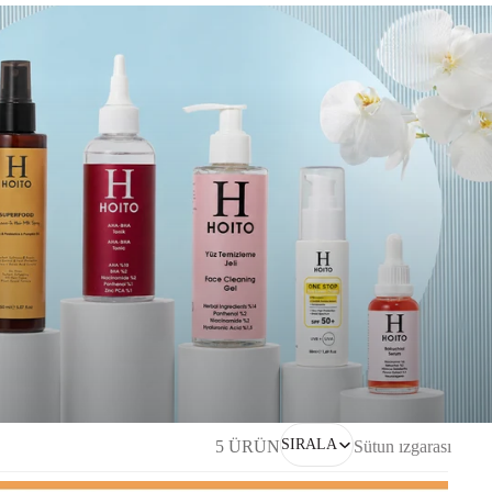
SIRALA
5 ÜRÜN
Sütun ızgarası