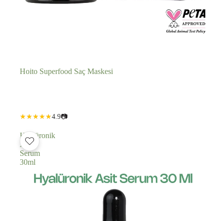
Hoito Superfood Saç Maskesi
Adedi
Adedi
4.9
📷
azalt
artır
Hyalüronik
Asit
Serum
30ml