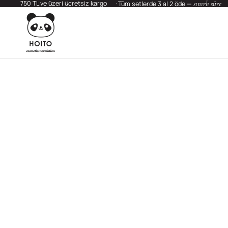
750 TL ve üzeri ücretsiz kargo
sınırlı süre
Tüm setlerde 3 al 2 öde —