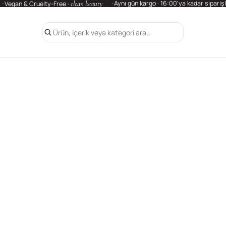
clean beauty
Aynı gün kargo · 16:00'ya kadar sipariş
Vegan & Cruelty-Free ·
Ürün, içerik veya kategori ara…