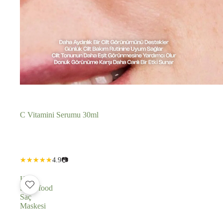
C Vitamini Serumu 30ml
Adedi
Adedi
4.9
📷
azalt
artır
Hoito
Superfood
Saç
Maskesi