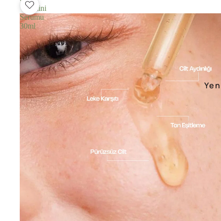
Vitamini
Serumu
30ml
Yen