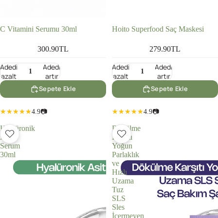
C Vitamini Serumu 30ml
Hoito Superfood Saç Maskesi
300.90TL
279.90TL
Adedi
Adedi
Adedi
Adedi
azalt
artır
azalt
artır
Sepete Ekle
Sepete Ekle
4.9
📷
4.9
📷
Hyalüronik
Dökülme
Asit
Karşıtı
Serum
Yoğun
30ml
Parlaklık
ve
Hızlı
Uzama
Tuz
SLS
Sles
İçermeyen