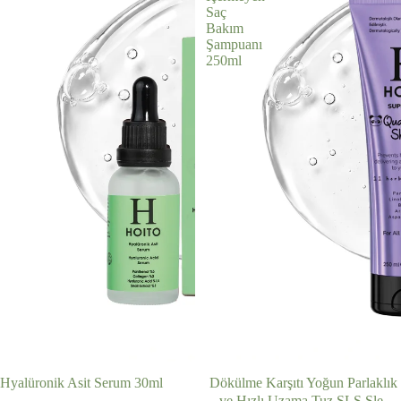
Saç
Bakım
Şampuanı
250ml
Hyalüronik Asit Serum 30ml
Dökülme Karşıtı Yoğun Parlaklık
ve Hızlı Uzama Tuz SLS Sles