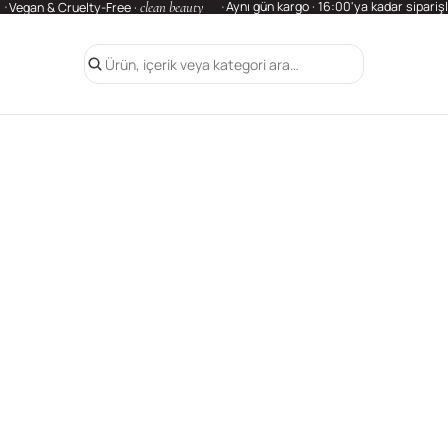
clean beauty
Aynı gün kargo · 16:00'ya kadar sipariş
Vegan & Cruelty-Free ·
Ürün, içerik veya kategori ara…