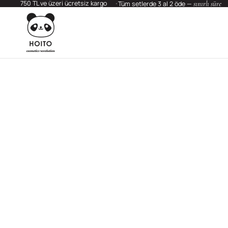
750 TL ve üzeri ücretsiz kargo
sınırlı süre
Tüm setlerde 3 al 2 öde —