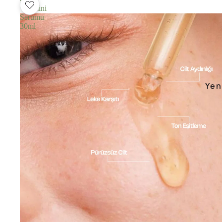
Vitamini
Serumu
30ml
Yen