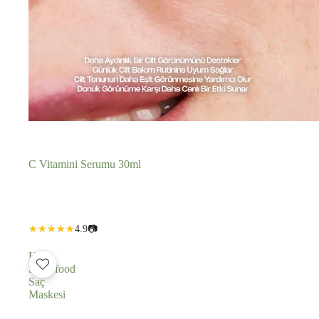
C Vitamini Serumu 30ml
Adedi
Adedi
4.9
📷
azalt
artır
Hoito
Superfood
Saç
Maskesi