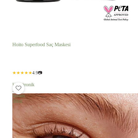
Hoito Superfood Saç Maskesi
Adedi
Adedi
4.9
📷
azalt
artır
Hyalüronik
Asit
Serum
30ml