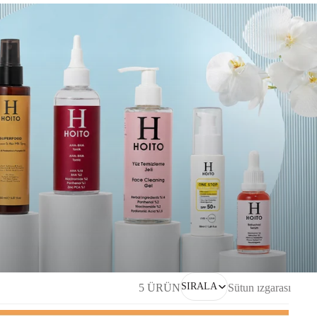
SIRALA
5 ÜRÜN
Sütun ızgarası