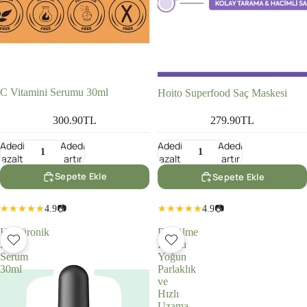
C Vitamini Serumu 30ml
Hoito Superfood Saç Maskesi
300.90TL
279.90TL
Adedi
Adedi
Adedi
Adedi
azalt
artır
azalt
artır
Sepete Ekle
Sepete Ekle
4.9
📷
4.9
📷
Hyalüronik
Dökülme
Asit
Karşıtı
Serum
Yoğun
30ml
Parlaklık
ve
Hızlı
Uzama