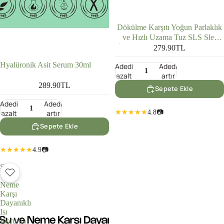
Dökülme Karşıtı Yoğun Parlaklık
ve Hızlı Uzama Tuz SLS Sles
İçermeyen Saç Bakım Şampuanı
279.90TL
250ml
Hyalüronik Asit Serum 30ml
Adedi
Adedi
azalt
artır
289.90TL
Sepete Ekle
Adedi
Adedi
azalt
artır
4.8
📷
Sepete Ekle
4.9
📷
Su
ve
Neme
Karşı
Dayanıklı
Isı
Koruma