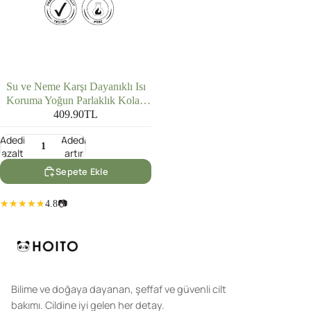
Su ve Neme Karşı Dayanıklı Isı
Koruma Yoğun Parlaklık Kolay
Tarama Sağlayan Saç Bakım
409.90TL
Spreyi 150ml
Adedi
Adedi
azalt
artır
Sepete Ekle
4.8
📷
Bilime ve doğaya dayanan, şeffaf ve güvenli cilt
bakımı. Cildine iyi gelen her detay.