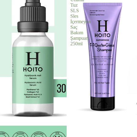
Tuz
SLS
Sles
İçermeyen
Saç
Bakım
Şampuanı
250ml