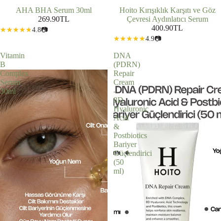
AHA BHA Serum 30ml
Hoito Kırışıklık Karşıtı ve Göz
269.90TL
Çevresi Aydınlatıcı Serum
400.90TL
4.8
📷
4.9
📷
Vitamin
DNA
B
(PDRN)
Complex
Repair
Serum
Cream
30ml
-
8D
Hyaluronic
Acid
&
Postbiotics
Bariyer
Güçlendirici
(50
ml)