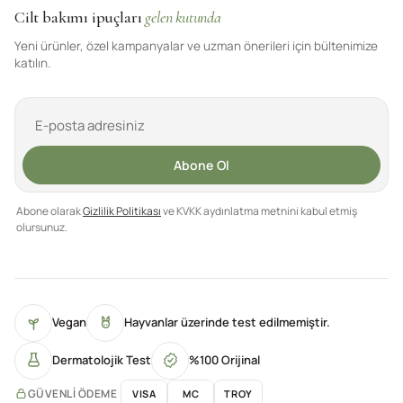
Cilt bakımı ipuçları
gelen kutunda
Yeni ürünler, özel kampanyalar ve uzman önerileri için bültenimize
katılın.
Abone Ol
Abone olarak
Gizlilik Politikası
ve KVKK aydınlatma metnini kabul etmiş
olursunuz.
Vegan
Hayvanlar üzerinde test edilmemiştir.
Dermatolojik Test
%100 Orijinal
GÜVENLI ÖDEME
VISA
MC
TROY