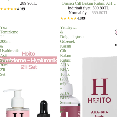
289.90TL
Onarıcı Cilt Bakım Rutini: AHA
BHA Serum (30 ml) + Hyalüronik
İndirimli fiyat
509.80TL
4.9
📷
Normal fiyat
Asit Serum (30 ml)
559.80TL
4.8
📷
Yüz
Yenileyici
Temizleme
&
Jeli
Dolgunlaştırıcı
200ml
Gözenek
&
Karşıtı
Hyalüronik
Cilt
Asit
Bakım
Serum
Rutini:
30ml
AHA
2'li
BHA
Set
Tonik
(200
ml)
+
AHA
BHA
Serum
(30
ml)
+