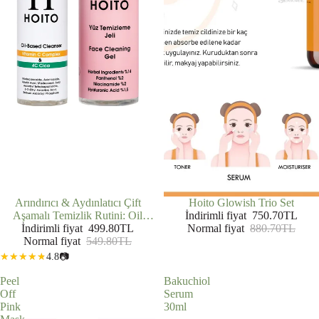
İNDIRIMDE
Arındırıcı & Aydınlatıcı Çift
İNDIRIMDE
Hoito Glowish Trio Set
Aşamalı Temizlik Rutini: Oil
İndirimli fiyat
750.70TL
Based Cleanser (200 ml) + Yüz
İndirimli fiyat
499.80TL
Normal fiyat
880.70TL
Temizleme Jeli (200 ml)
Normal fiyat
549.80TL
4.8
📷
Peel
Bakuchiol
Off
Serum
Pink
30ml