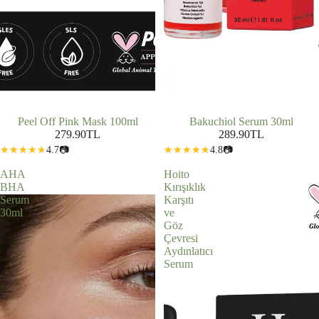
Peel Off Pink Mask 100ml
Bakuchiol Serum 30ml
279.90TL
289.90TL
4.7
📷
4.8
📷
AHA
Hoito
BHA
Kırışıklık
Serum
Karşıtı
30ml
ve
Göz
Çevresi
Aydınlatıcı
Serum