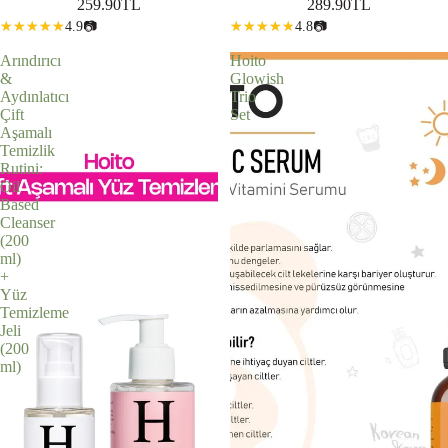
259.90TL
289.90TL
4.9
📷
4.8
📷
Arındırıcı
Hoito
&
Glowish
Aydınlatıcı
Trio
Çift
Set
Aşamalı
Temizlik
Rutini:
Oil
Based
Cleanser
(200
ml)
+
Yüz
Temizleme
Jeli
(200
ml)