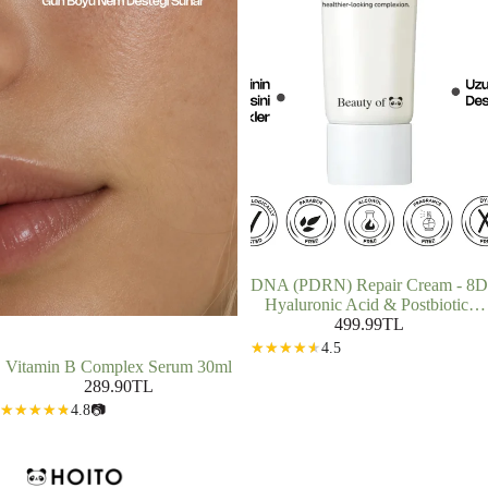
TÜKENDI
DNA (PDRN) Repair Cream - 8D
Hyaluronic Acid & Postbiotics
Bariyer Güçlendirici (50 ml)
499.99TL
4.5
Vitamin B Complex Serum 30ml
289.90TL
4.8
📷