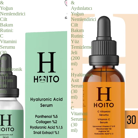
&
&
Yoğun
Aydınlatıcı
Nemlendirici
Yoğun
Cilt
Nemlendirici
Bakım
Cilt
Rutini:
Bakım
C
Rutini:
Vitamini
Yüz
Serumu
Temizleme
(30
Jeli
ml)
(200
+
ml)
Hyalüronik
+
Asit
Hyalüronik
Serum
Asit
(30
Serum
ml)
(30
ml)
+
C
Vitamini
Serumu
(30
ml)