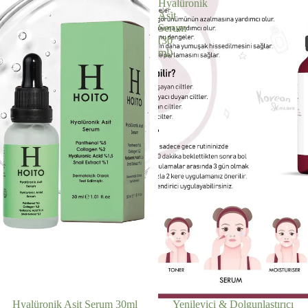
Hyalüronik
Asit
Serum
(30
ml)
Hyalüronik Asit Serum 30ml
İNDIRIMDE
Yenileyici & Dolgunlaştırıcı