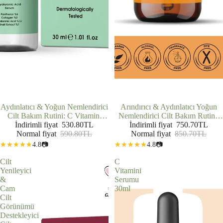
İNDIRIMDE
Aydınlatıcı & Yoğun Nemlendirici
İNDIRIMDE
Arındırıcı & Aydınlatıcı Yoğun
Cilt Bakım Rutini: C Vitamini
Nemlendirici Cilt Bakım Rutini:
Serumu (30 ml) + Hyalüronik Asit
İndirimli fiyat
530.80TL
Yüz Temizleme Jeli (200 ml) +
İndirimli fiyat
750.70TL
Normal fiyat
Serum (30 ml)
590.80TL
Hyalüronik Asit Serum (30 ml) +
Normal fiyat
850.70TL
C Vitamini Serumu (30 ml)
4.8
📷
4.8
📷
Cilt
C
Yenileyici
Vitamini
&
Serumu
Cam
30ml
Cilt
Görünümü
Destekleyici