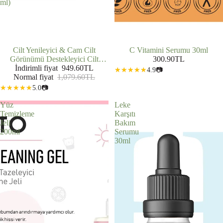
ml)
İNDIRIMDE
Cilt Yenileyici & Cam Cilt
C Vitamini Serumu 30ml
Görünümü Destekleyici Cilt
300.90TL
Bakım Rutini: Yüz Temizleme Jeli
İndirimli fiyat
949.60TL
4.9
📷
(200 ml) + AHA BHA Tonik (200
Normal fiyat
1,079.60TL
ml) + AHA BHA Serum (30 ml) +
5.0
📷
Hyalüronik Asit Serum (30 ml)
Yüz
Leke
Temizleme
Karşıtı
Jeli
Bakım
200ml
Serumu
30ml