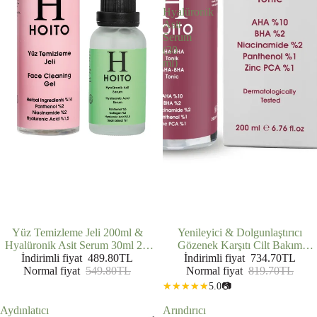
Hyalüronik
Asit
Serum
(30
ml)
İNDIRIMDE
Yüz Temizleme Jeli 200ml &
İNDIRIMDE
Yenileyici & Dolgunlaştırıcı
Hyalüronik Asit Serum 30ml 2'li
Gözenek Karşıtı Cilt Bakım
İndirimli fiyat
Set
489.80TL
Rutini: AHA BHA Tonik (200 ml)
İndirimli fiyat
734.70TL
Normal fiyat
549.80TL
+ AHA BHA Serum (30 ml) +
Normal fiyat
819.70TL
Hyalüronik Asit Serum (30 ml)
5.0
📷
Aydınlatıcı
Arındırıcı