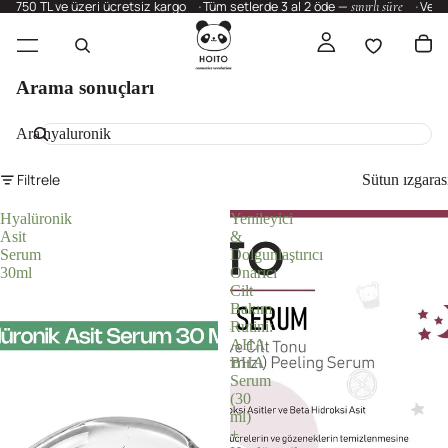
750 TL ve üzeri ücretsiz kargo
Tüm setlerde 3 al 2 öde —
sınırlı süre
Vega
Arama sonuçları
Ara
Filtrele
Sütun ızgaras
Hyalüronik
Yenileyici
Asit
&
Serum
Dolgunlaştırıcı
30ml
Onarıcı
Cilt
Bakım
Rutini:
AHA
BHA
Serum
(30
ml)
+