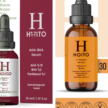
Cilt
Bakım
Rutini:
Yüz
Temizleme
Jeli
(200
ml)
+
AHA
BHA
Tonik
(200
ml)
+
AHA
BHA
Serum
(30
ml)
+
Hyalüronik
Asit
Serum
(30