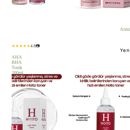
ml)
Arınd
4.8
📷
Yen
AHA
BHA
Tonik
200ml