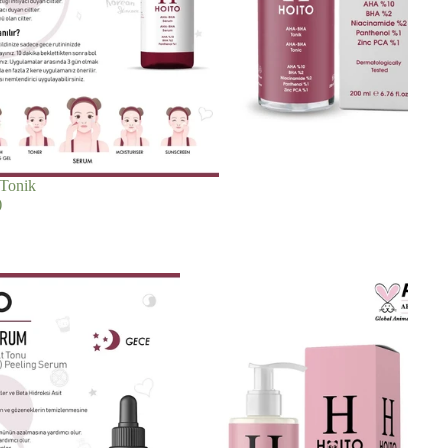
 Tonik
)