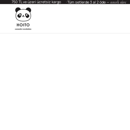
750 TL ve üzeri ücretsiz kargo
sınırlı süre
Tüm setlerde 3 al 2 öde —