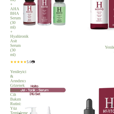
+
AHA
BHA
Serum
(30
ml)
+
Hyalüronik
Asit
Serum
İNDIRIMDE
Yenil
(30
ml)
5.0
📷
Yenileyici
&
Arındırıcı
Gözenek
Karşıtı
Cilt
Bakım
Rutini:
Ci
Yüz
Temizleme