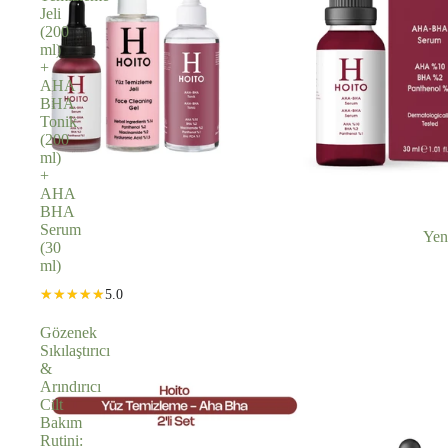
Jeli
(200
ml)
+
AHA
BHA
Tonik
(200
ml)
+
AHA
BHA
Serum
İNDIRIMDE
Yen
(30
ml)
5.0
Gözenek
Sıkılaştırıcı
&
Arındırıcı
Cilt
Bakım
Rutini: