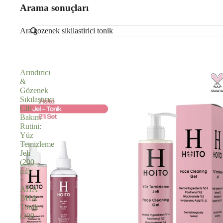
Arama sonuçları
Ara
Arındırıcı
&
Gözenek
Sıkılaştırıcı
Cilt
Bakım
Rutini:
Yüz
Temizleme
Jeli
(200
ml)
+
AHA
BHA
Tonik
(200