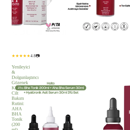
4.8
📷
Yenileyici
&
Dolgunlaştırıcı
Gözenek
Karşıtı
Cilt
Bakım
Rutini:
AHA
BHA
Tonik
(200
ml)