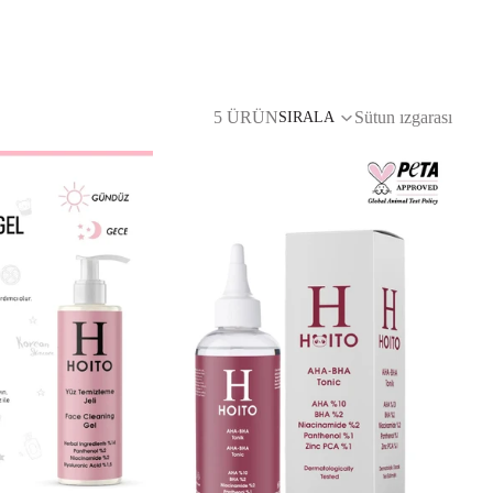
5 ÜRÜN
Sütun ızgarası
SIRALA