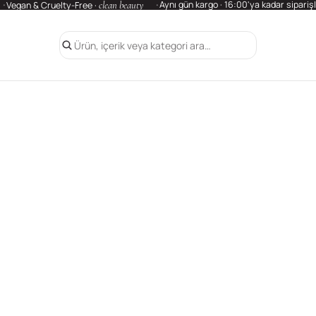
clean beauty
Aynı gün kargo · 16:00'ya kadar sipariş
Vegan & Cruelty-Free ·
Ürün, içerik veya kategori ara…